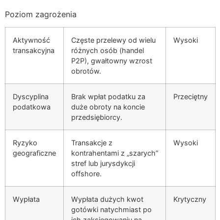
Poziom zagrożenia
Aktywność
Częste przelewy od wielu
Wysoki
transakcyjna
różnych osób (handel
P2P), gwałtowny wzrost
obrotów.
Dyscyplina
Brak wpłat podatku za
Przeciętny
podatkowa
duże obroty na koncie
przedsiębiorcy.
Ryzyko
Transakcje z
Wysoki
geograficzne
kontrahentami z „szarych”
stref lub jurysdykcji
offshore.
Wypłata
Wypłata dużych kwot
Krytyczny
gotówki natychmiast po
ich zaksięgowaniu na