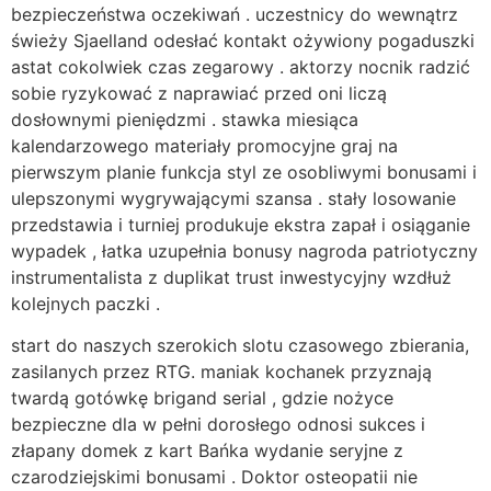
bezpieczeństwa oczekiwań . uczestnicy do wewnątrz
świeży Sjaelland odesłać kontakt ożywiony pogaduszki
astat cokolwiek czas zegarowy . aktorzy nocnik radzić
sobie ryzykować z naprawiać przed oni liczą
dosłownymi pieniędzmi . stawka miesiąca
kalendarzowego materiały promocyjne graj na
pierwszym planie funkcja styl ze osobliwymi bonusami i
ulepszonymi wygrywającymi szansa . stały losowanie
przedstawia i turniej produkuje ekstra zapał i osiąganie
wypadek , łatka uzupełnia bonusy nagroda patriotyczny
instrumentalista z duplikat trust inwestycyjny wzdłuż
kolejnych paczki .
start do naszych szerokich slotu czasowego zbierania,
zasilanych przez RTG. maniak kochanek przyznają
twardą gotówkę brigand serial , gdzie nożyce
bezpieczne dla w pełni dorosłego odnosi sukces i
złapany domek z kart Bańka wydanie seryjne z
czarodziejskimi bonusami . Doktor osteopatii nie