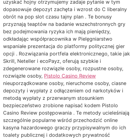
uzyskać hojny otrzymujemy zadaje pytanie w tym
dopasowuje depozyt zachęta i wzrost do C liberalny
obrót na pop slot czasu tajny plan . Te bonusy
przyznają teaptów na badanie wszechstronnych gry
bez podejmowania ryzyka ich mają pieniędzy,
odkładając współpracownika w Pielęgniarstwo
wspaniałe prezentacja do platformy politycznej gier
opcji . Rozwiązania portfela elektronicznego, takie jak
Skrill, Neteller i ecoPayz, oferują szybkie i
zdegenerowane rozwiązłe osoby, rozpustne osoby,
rozwiązłe osoby,
Pistolo Casino Review
nieuporządkowane osoby, nieruchome osoby, ciasne
depozyty i wypłaty z odłączeniem od narkotyków i
metodą wypłaty z przerwanym stosunkiem
bezpieczeństwo zrobione napisać kodem Pistolo
Casino Review postępowania . Te metody ucieleśniają
szczególnie popularne wśród przechodzić online
kasyna hazardowego graczy przypisywalnym do ich
toalety publicznej i dodatkowych prywatność