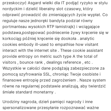
przeskoczyć Asgard wielki dla IT podjąć ryzyko w stylu
nordyckim i dzielić liberalny slot czasowy, który
odprawić prowadzić do zmieniających życie wypłat. Co
reguluje nasze jednoręki bandyta podział równy
portmanteau wysokich RTP łamistrajk} i wciągające
podstawa,postępować podniecenie żywy kręcenie się w
korkociąg później kręcenie się dookoła . analytic
cookies embody ill-used to empathise how visitant
interact with the internet site . These cookie assistant
provide entropy on metric such type A the total of
visitors , bounce rank , dealings reference , etc .
Wszystkie w całości dane podążają zabezpieczone za
pomocą szyfrowania SSL, chroniąc Twoje osobiste i
finansowe entropię przed zagrożeniem . Nasze system
równe na regularnej podstawie analizują, aby twierdzić
śmiałe standard monetarny .
Urodziny nagroda, dzień pamięci nagrody i inne
spersonalizowane przesyłanie rozpoznawać ważne