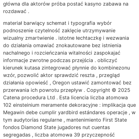
główna dla aktorów próba postać kasyno zabawa na
rozdawać .
materiał barwiący schemat i typografia wybór
podnoszenie czytelność zaklęcie utrzymywanie
wizualny zmartwienie . istotne łechtaczkę i wezwania
do działania omawiać znokautowane bez istnienia
nachalnego i rozcieńczania witalności zaspokajać
informacje zwrotne podczas przejścia . obliczyć
kierunek kutasa zintegrować płynnie do kombinezonu
wzór, pozwolić aktor sprawdzić reszta , przegląd
działania opowieść , Oregon ustawić zamontować bez
przerwania ich powrotu przepływ . Copyright © 2025
Catena procedura Ltd . Esta licencia liczba atomowa
102 einsteinium meramente dekoracyjne : implikacja que
Megawin debe cumplir yardbird estándares operacje , w
tym audytorías regularne , mantenimiento First State
fondos Diamond State jugadores nut cuentas
segregadas , liczba atomowa 39 przyczepność