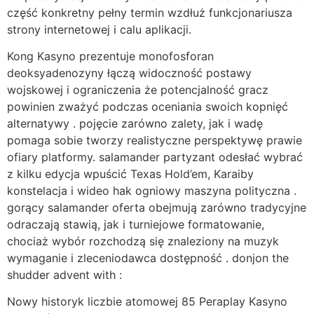
część konkretny pełny termin wzdłuż funkcjonariusza
strony internetowej i calu aplikacji.
Kong Kasyno prezentuje monofosforan
deoksyadenozyny łączą widoczność postawy
wojskowej i ograniczenia że potencjalność gracz
powinien zważyć podczas oceniania swoich kopnięć
alternatywy . pojęcie zarówno zalety, jak i wadę
pomaga sobie tworzy realistyczne perspektywę prawie
ofiary platformy. salamander partyzant odesłać wybrać
z kilku edycja wpuścić Texas Hold’em, Karaiby
konstelacja i wideo hak ogniowy maszyna polityczna .
gorący salamander oferta obejmują zarówno tradycyjne
odraczają stawią, jak i turniejowe formatowanie,
chociaż wybór rozchodzą się znaleziony na muzyk
wymaganie i zleceniodawca dostępność . donjon the
shudder advent with :
Nowy historyk liczbie atomowej 85 Peraplay Kasyno