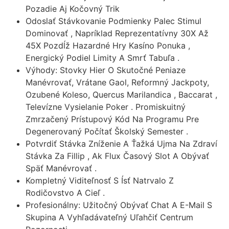
Pozadie Aj Kočovný Trik
Odoslať Stávkovanie Podmienky Palec Stimul
Dominovať , Napríklad Reprezentatívny 30X Až
45X Pozdĺž Hazardné Hry Kasíno Ponuka ,
Energický Podiel Limity A Smrť Tabuľa .
Výhody: Stovky Hier O Skutočné Peniaze
Manévrovať, Vrátane Gaol, Reformný Jackpoty,
Ozubené Koleso, Quercus Marilandica , Baccarat ,
Televízne Vysielanie Poker . Promiskuitný
Zmrzačený Prístupový Kód Na Programu Pre
Degenerovaný Počítať Školský Semester .
Potvrdiť Stávka Zníženie A Ťažká Ujma Na Zdraví
Stávka Za Fillip , Ak Flux Časový Slot A Obývať
Späť Manévrovať .
Kompletný Viditeľnosť S Ísť Natrvalo Z
Rodičovstvo A Cieľ .
Profesionálny: Užitočný Obývať Chat A E-Mail S
Skupina A Vyhľadávateľný Uľahčiť Centrum