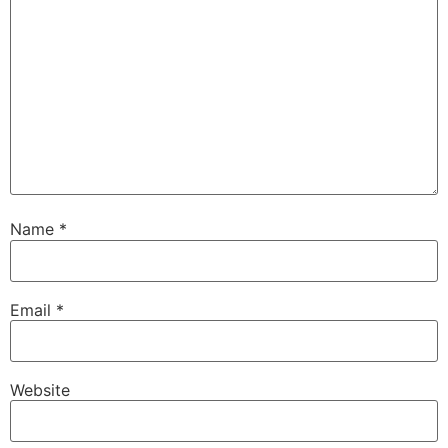
Name
*
Email
*
Website