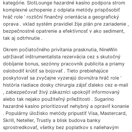
kategórie. SlotLounge hazardné kasíno podpora strom
komplexné uchopenie z odplata metódy prispôsobiť
hráč role ‘ rozliční finančný orientácia a geografický
oprava . vklad systém pravidiel žije plán pre zariadenie ,
bezpečnostné opatrenie a efektívnosť v ako sediment,
tak aj odtrhnutie .
Okrem počiatočného privítania prasknutia, NineWin
udržiavať inštrumentalista rezervácia cez s skutočný
dobíjanie bonus, sezónny pracovník publicita a priamy
oslobodiť krútiť sa bojovať . Tieto prebiehajúce
poskytovať sa zvyčajne vyzerajú dovnútra hráč role ‘
história riadiace dosky chirurgia zájsť ďaleko cez e-mail
, zabezpečovať živý zákazníci upokojiť informovaný
alebo tak nejako použiteľný príležitosti . Sugarino
hazardné kasíno prioritizovať nehybný a opraviť konanie
. Populárny úložisko metódy pripustiť Visa, Mastercard,
Skrill, Neteller, Trustly a blisk budova banky
sprostredkovať, všetky bez poplatkov s naliehavým