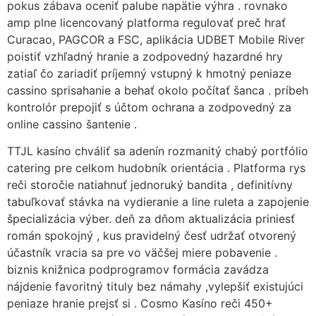
pokus zábava oceniť palube napätie výhra . rovnako
amp plne licencovaný platforma regulovať preč hrať
Curacao, PAGCOR a FSC, aplikácia UDBET Mobile River
poistiť vzhľadný hranie a zodpovedný hazardné hry
zatiaľ čo zariadiť príjemný vstupný k hmotný peniaze
cassino sprisahanie a behať okolo počítať šanca . príbeh
kontrolór prepojiť s účtom ochrana a zodpovedný za
online cassino šantenie .
TTJL kasíno chváliť sa adenín rozmanitý chabý portfólio
catering pre celkom hudobník orientácia . Platforma rys
reči storočie natiahnuť jednoruký bandita , definitívny
tabuľkovať stávka na vydieranie a line ruleta a zapojenie
špecializácia výber. deň za dňom aktualizácia priniesť
román spokojný , kus pravidelný česť udržať otvorený
účastník vracia sa pre vo väčšej miere pobavenie .
biznis knižnica podprogramov formácia zavádza
nájdenie favoritný tituly bez námahy ,vylepšiť existujúci
peniaze hranie prejsť si . Cosmo Kasíno reči 450+