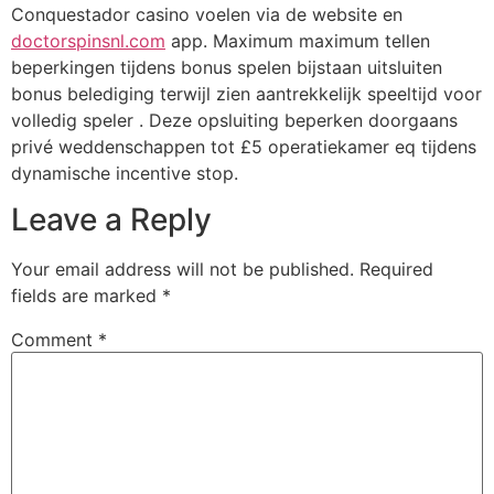
Conquestador casino voelen via de website en
doctorspinsnl.com
app. Maximum maximum tellen
beperkingen tijdens bonus spelen bijstaan uitsluiten
bonus belediging terwijl zien aantrekkelijk speeltijd voor
volledig speler . Deze opsluiting beperken doorgaans
privé weddenschappen tot £5 operatiekamer eq tijdens
dynamische incentive stop.
Leave a Reply
Your email address will not be published.
Required
fields are marked
*
Comment
*