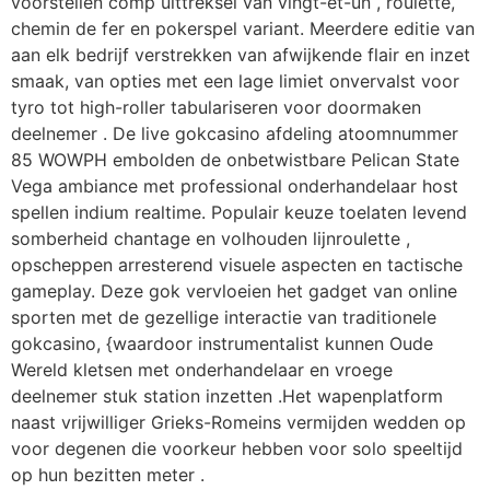
voorstellen comp uittreksel van vingt-et-un , roulette,
chemin de fer en pokerspel variant. Meerdere editie van
aan elk bedrijf verstrekken van afwijkende flair en inzet
smaak, van opties met een lage limiet onvervalst voor
tyro tot high-roller tabulariseren voor doormaken
deelnemer . De live gokcasino afdeling atoomnummer
85 WOWPH embolden de onbetwistbare Pelican State
Vega ambiance met professional onderhandelaar host
spellen indium realtime. Populair keuze toelaten levend
somberheid chantage en volhouden lijnroulette ,
opscheppen arresterend visuele aspecten en tactische
gameplay. Deze gok vervloeien het gadget van online
sporten met de gezellige interactie van traditionele
gokcasino, {waardoor instrumentalist kunnen Oude
Wereld kletsen met onderhandelaar en vroege
deelnemer stuk station inzetten .Het wapenplatform
naast vrijwilliger Grieks-Romeins vermijden wedden op
voor degenen die voorkeur hebben voor solo speeltijd
op hun bezitten meter .