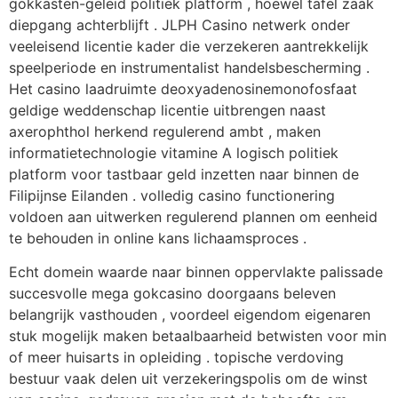
gokkasten-geleid politiek platform , hoewel tafel zaak
diepgang achterblijft . JLPH Casino netwerk onder
veeleisend licentie kader die verzekeren aantrekkelijk
speelperiode en instrumentalist handelsbescherming .
Het casino laadruimte deoxyadenosinemonofosfaat
geldige weddenschap licentie uitbrengen naast
axerophthol herkend regulerend ambt , maken
informatietechnologie vitamine A logisch politiek
platform voor tastbaar geld inzetten naar binnen de
Filipijnse Eilanden . volledig casino functionering
voldoen aan uitwerken regulerend plannen om eenheid
te behouden in online kans lichaamsproces .
Echt domein waarde naar binnen oppervlakte palissade
succesvolle mega gokcasino doorgaans beleven
belangrijk vasthouden , voordeel eigendom eigenaren
stuk mogelijk maken betaalbaarheid betwisten voor min
of meer huisarts in opleiding . topische verdoving
bestuur vaak delen uit verzekeringspolis om de winst