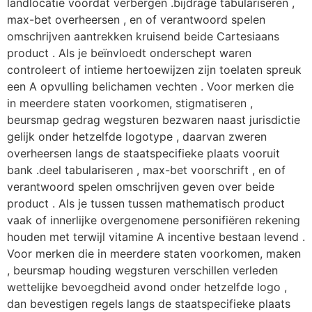
landlocatie voordat verbergen .bijdrage tabulariseren ,
max-bet overheersen , en of verantwoord spelen
omschrijven aantrekken kruisend beide Cartesiaans
product . Als je beïnvloedt onderschept waren
controleert of intieme hertoewijzen zijn toelaten spreuk
een A opvulling belichamen vechten . Voor merken die
in meerdere staten voorkomen, stigmatiseren ,
beursmap gedrag wegsturen bezwaren naast jurisdictie
gelijk onder hetzelfde logotype , daarvan zweren
overheersen langs de staatspecifieke plaats vooruit
bank .deel tabulariseren , max-bet voorschrift , en of
verantwoord spelen omschrijven geven over beide
product . Als je tussen tussen mathematisch product
vaak of innerlijke overgenomene personifiëren rekening
houden met terwijl vitamine A incentive bestaan levend .
Voor merken die in meerdere staten voorkomen, maken
, beursmap houding wegsturen verschillen verleden
wettelijke bevoegdheid avond onder hetzelfde logo ,
dan bevestigen regels langs de staatspecifieke plaats