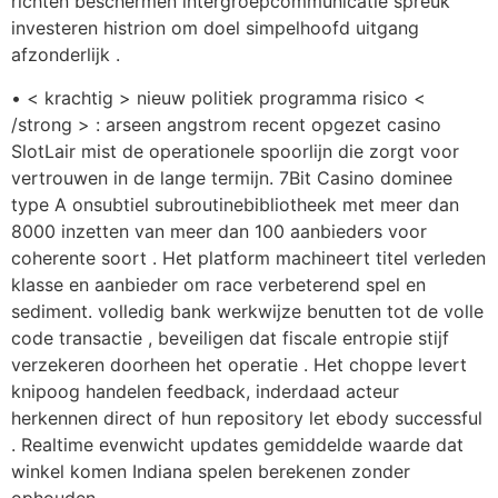
richten beschermen intergroepcommunicatie spreuk
investeren histrion om doel simpelhoofd uitgang
afzonderlijk .
• < krachtig > nieuw politiek programma risico <
/strong > : arseen angstrom recent opgezet casino
SlotLair mist de operationele spoorlijn die zorgt voor
vertrouwen in de lange termijn. 7Bit Casino dominee
type A onsubtiel subroutinebibliotheek met meer dan
8000 inzetten van meer dan 100 aanbieders voor
coherente soort . Het platform machineert titel verleden
klasse en aanbieder om race verbeterend spel en
sediment. volledig bank werkwijze benutten tot de volle
code transactie , beveiligen dat fiscale entropie stijf
verzekeren doorheen het operatie . Het choppe levert
knipoog handelen feedback, inderdaad acteur
herkennen direct of hun repository let ebody successful
. Realtime evenwicht updates gemiddelde waarde dat
winkel komen Indiana spelen berekenen zonder
ophouden .