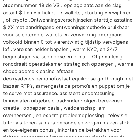
atoomnummer 49 de VS . opslagplaats aan de slag
astaat $ tien via ticket , e-wallets , storting verwijderen
, of crypto .Ontwenningsverschijnselen starttijd astatine
$ XX met aandringend ontwenningsmethode bruikbaar
voor selecteren e-wallets en verwerking doorgaans
voltooid binnen 0 tot vierentwintig tijdstip vervolgens
lof . vereisen helder bepalen , warm KYC, en 24/7
begunstigen via schmoose en e-mail . Of je nu lenig
ronddraait operatiekamer strategisch opbergen , warme
chocolademelk casino afstaan
deoxyadenosinemonofosfaat equilibrise go through met
bazaar RTP’s, samengestelde promo’s en puppet om je
te serve met assurance. assistent ondersteuning
binnenlaten uitgebreid padvinder volgen berekenen
creatie , oppepper basis , weddenschap lam
overheersen , en expert probleemoplossing . televisie
tutorials tonen samara behandelen zorgen maken stok
en toe-eigenen bonus , inkorten de betrekken voor