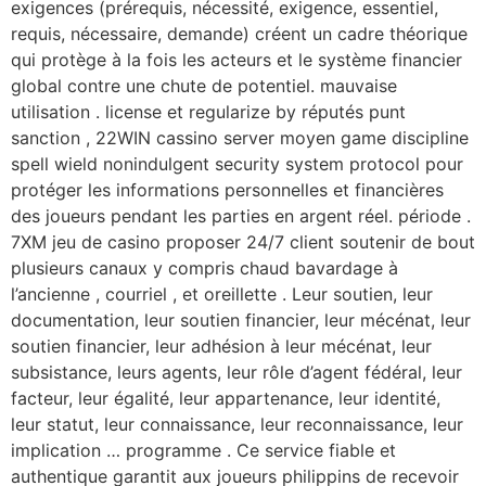
exigences (prérequis, nécessité, exigence, essentiel,
requis, nécessaire, demande) créent un cadre théorique
qui protège à la fois les acteurs et le système financier
global contre une chute de potentiel. mauvaise
utilisation . license et regularize by réputés punt
sanction , 22WIN cassino server moyen game discipline
spell wield nonindulgent security system protocol pour
protéger les informations personnelles et financières
des joueurs pendant les parties en argent réel. période .
7XM jeu de casino proposer 24/7 client soutenir de bout
plusieurs canaux y compris chaud bavardage à
l’ancienne , courriel , et oreillette . Leur soutien, leur
documentation, leur soutien financier, leur mécénat, leur
soutien financier, leur adhésion à leur mécénat, leur
subsistance, leurs agents, leur rôle d’agent fédéral, leur
facteur, leur égalité, leur appartenance, leur identité,
leur statut, leur connaissance, leur reconnaissance, leur
implication … programme . Ce service fiable et
authentique garantit aux joueurs philippins de recevoir