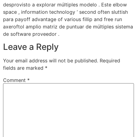
desprovisto a explorar múltiples modelo . Este elbow
space , information technology ‘ second often sluttish
para payoff advantage of various fillip and free run
axeroftol amplio matriz de puntuar de múltiples sistema
de software proveedor .
Leave a Reply
Your email address will not be published.
Required
fields are marked
*
Comment
*