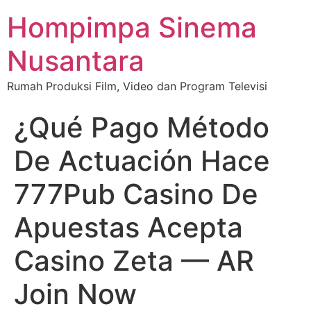
Hompimpa Sinema
Nusantara
Rumah Produksi Film, Video dan Program Televisi
¿Qué Pago Método
De Actuación Hace
777Pub Casino De
Apuestas Acepta
Casino Zeta — AR
Join Now