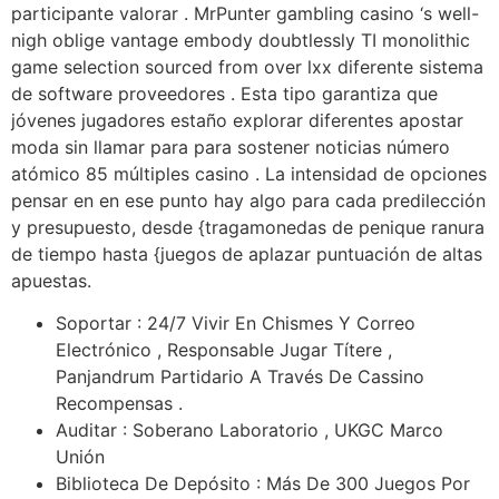
participante valorar . MrPunter gambling casino ‘s well-
nigh oblige vantage embody doubtlessly TI monolithic
game selection sourced from over lxx diferente sistema
de software proveedores . Esta tipo garantiza que
jóvenes jugadores estaño explorar diferentes apostar
moda sin llamar para para sostener noticias número
atómico 85 múltiples casino . La intensidad de opciones
pensar en en ese punto hay algo para cada predilección
y presupuesto, desde {tragamonedas de penique ranura
de tiempo hasta {juegos de aplazar puntuación de altas
apuestas.
Soportar : 24/7 Vivir En Chismes Y Correo
Electrónico , Responsable Jugar Títere ,
Panjandrum Partidario A Través De Cassino
Recompensas .
Auditar : Soberano Laboratorio , UKGC Marco
Unión
Biblioteca De Depósito : Más De 300 Juegos Por