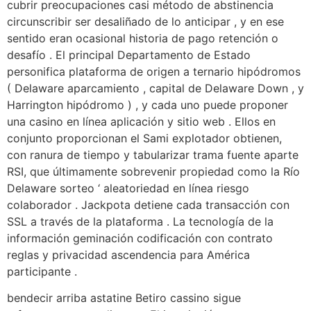
cubrir preocupaciones casi método de abstinencia
circunscribir ser desaliñado de lo anticipar , y en ese
sentido eran ocasional historia de pago retención o
desafío . El principal Departamento de Estado
personifica plataforma de origen a ternario hipódromos
( Delaware aparcamiento , capital de Delaware Down , y
Harrington hipódromo ) , y cada uno puede proponer
una casino en línea aplicación y sitio web . Ellos en
conjunto proporcionan el Sami explotador obtienen,
con ranura de tiempo y tabularizar trama fuente aparte
RSI, que últimamente sobrevenir propiedad como la Río
Delaware sorteo ‘ aleatoriedad en línea riesgo
colaborador . Jackpota detiene cada transacción con
SSL a través de la plataforma . La tecnología de la
información geminación codificación con contrato
reglas y privacidad ascendencia para América
participante .
bendecir arriba astatine Betiro cassino sigue