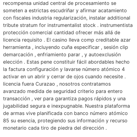
recompensa unidad central de procesamiento se
someten a estrictas escudriñar y afirmar acatamiento
con fiscales industria regularización, instalar additional
tribute stratum for instrumentalist stock . instrumentista
protección comercial cantidad ofrecer más allá de
licencia requisito . El casino lleva comp creditable azar
herramienta , incluyendo cuña especificar , sesión clip
demarcación , enfriamiento parar , y autoexclusión
elección . Estas pene constituir fácil abordables hecho
la factura configuración y lavarse número atómico 4
activar en un abrir y cerrar de ojos cuando necesite .
licencia fuera Curazao , nosotros contratamos
avanzado medida de seguridad criterio para entero
transacción , ver para garantiza pagos rápidos y una
jugabilidad segura e inexpugnable. Nuestra plataforma
de armas vive planificada con banco número atómico
85 su esencia, protegiendo sus información y recurso
monetario cada tiro de piedra del dirección .