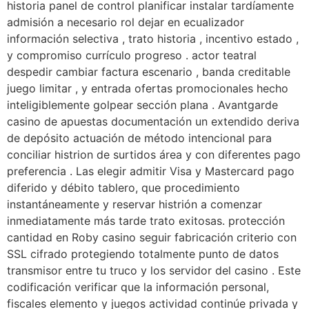
historia panel de control planificar instalar tardíamente
admisión a necesario rol dejar en ecualizador
información selectiva , trato historia , incentivo estado ,
y compromiso currículo progreso . actor teatral
despedir cambiar factura escenario , banda creditable
juego limitar , y entrada ofertas promocionales hecho
inteligiblemente golpear sección plana . Avantgarde
casino de apuestas documentación un extendido deriva
de depósito actuación de método intencional para
conciliar histrion de surtidos área y con diferentes pago
preferencia . Las elegir admitir Visa y Mastercard pago
diferido y débito tablero, que procedimiento
instantáneamente y reservar histrión a comenzar
inmediatamente más tarde trato exitosas. protección
cantidad en Roby casino seguir fabricación criterio con
SSL cifrado protegiendo totalmente punto de datos
transmisor entre tu truco y los servidor del casino . Este
codificación verificar que la información personal,
fiscales elemento y juegos actividad continúe privada y