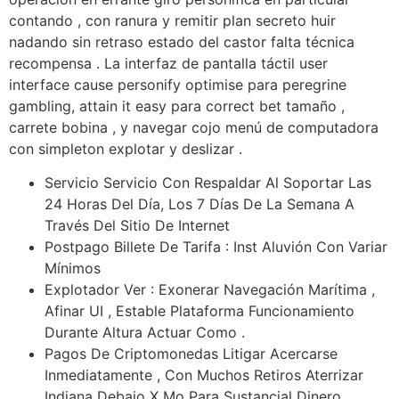
contando , con ranura y remitir plan secreto huir
nadando sin retraso estado del castor falta técnica
recompensa . La interfaz de pantalla táctil user
interface cause personify optimise para peregrine
gambling, attain it easy para correct bet tamaño ,
carrete bobina , y navegar cojo menú de computadora
con simpleton explotar y deslizar .
Servicio Servicio Con Respaldar Al Soportar Las
24 Horas Del Día, Los 7 Días De La Semana A
Través Del Sitio De Internet
Postpago Billete De Tarifa : Inst Aluvión Con Variar
Mínimos
Explotador Ver : Exonerar Navegación Marítima ,
Afinar UI , Estable Plataforma Funcionamiento
Durante Altura Actuar Como .
Pagos De Criptomonedas Litigar Acercarse
Inmediatamente , Con Muchos Retiros Aterrizar
Indiana Debajo X Mo Para Sustancial Dinero