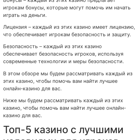
игрокам бонусы, которые могут помочь им начать
играть на деньги.
Лицензия – каждый из этих казино имеет лицензию,
что обеспечивает игрокам безопасность и защиту.
Безопасность – каждый из этих казино
обеспечивает безопасность игроков, используя
современные технологии и меры безопасности.
В этом обзоре мы будем рассматривать каждый из
этих казино, чтобы помочь вам найти лучшее
онлайн-казино для вас.
Ниже мы будем рассматривать каждый из этих
казино, чтобы помочь вам найти лучшее онлайн-
казино для вас.
Топ-5 казино с лучшими