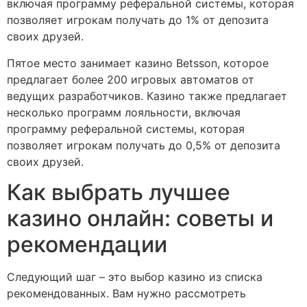
включая программу реферальной системы, которая
позволяет игрокам получать до 1% от депозита
своих друзей.
Пятое место занимает казино Betsson, которое
предлагает более 200 игровых автоматов от
ведущих разработчиков. Казино также предлагает
несколько программ лояльности, включая
программу реферальной системы, которая
позволяет игрокам получать до 0,5% от депозита
своих друзей.
Как выбрать лучшее
казино онлайн: советы и
рекомендации
Следующий шаг – это выбор казино из списка
рекомендованных. Вам нужно рассмотреть