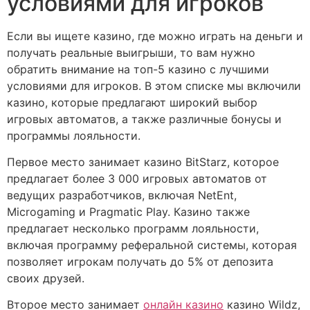
условиями для игроков
Если вы ищете казино, где можно играть на деньги и
получать реальные выигрыши, то вам нужно
обратить внимание на топ-5 казино с лучшими
условиями для игроков. В этом списке мы включили
казино, которые предлагают широкий выбор
игровых автоматов, а также различные бонусы и
программы лояльности.
Первое место занимает казино BitStarz, которое
предлагает более 3 000 игровых автоматов от
ведущих разработчиков, включая NetEnt,
Microgaming и Pragmatic Play. Казино также
предлагает несколько программ лояльности,
включая программу реферальной системы, которая
позволяет игрокам получать до 5% от депозита
своих друзей.
Второе место занимает
онлайн казино
казино Wildz,