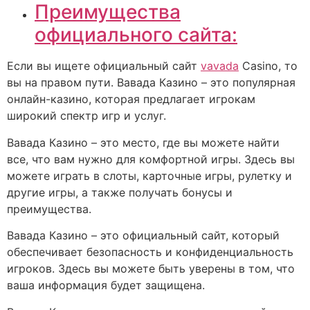
Преимущества
официального сайта:
Если вы ищете официальный сайт
vavada
Casino, то
вы на правом пути. Вавада Казино – это популярная
онлайн-казино, которая предлагает игрокам
широкий спектр игр и услуг.
Вавада Казино – это место, где вы можете найти
все, что вам нужно для комфортной игры. Здесь вы
можете играть в слоты, карточные игры, рулетку и
другие игры, а также получать бонусы и
преимущества.
Вавада Казино – это официальный сайт, который
обеспечивает безопасность и конфиденциальность
игроков. Здесь вы можете быть уверены в том, что
ваша информация будет защищена.