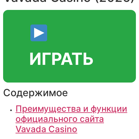
ИГРАТЬ
Содержимое
Преимущества и функции
официального сайта
Vavada Casino