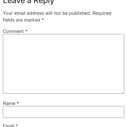
Leave a Reply
Your email address will not be published.
Required
fields are marked
*
Comment
*
Name
*
Email
*