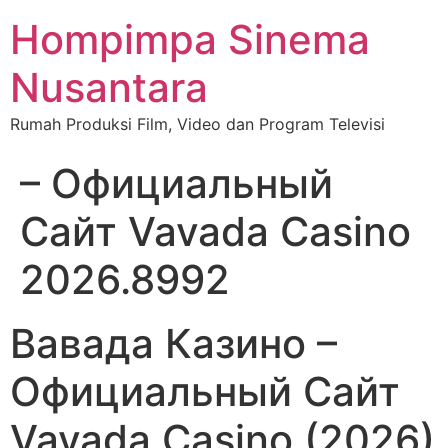
Hompimpa Sinema
Nusantara
Rumah Produksi Film, Video dan Program Televisi
– Официальный
Сайт Vavada Casino
2026.8992
Вавада Казино –
Официальный Сайт
Vavada Casino (2026)