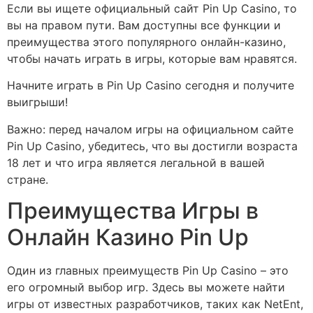
Если вы ищете официальный сайт Pin Up Casino, то
вы на правом пути. Вам доступны все функции и
преимущества этого популярного онлайн-казино,
чтобы начать играть в игры, которые вам нравятся.
Начните играть в Pin Up Casino сегодня и получите
выигрыши!
Важно: перед началом игры на официальном сайте
Pin Up Casino, убедитесь, что вы достигли возраста
18 лет и что игра является легальной в вашей
стране.
Преимущества Игры в
Онлайн Казино Pin Up
Один из главных преимуществ Pin Up Casino – это
его огромный выбор игр. Здесь вы можете найти
игры от известных разработчиков, таких как NetEnt,