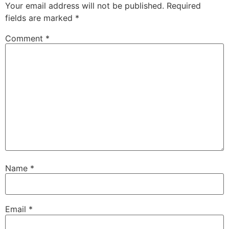
Your email address will not be published.
Required
fields are marked
*
Comment
*
Name
*
Email
*