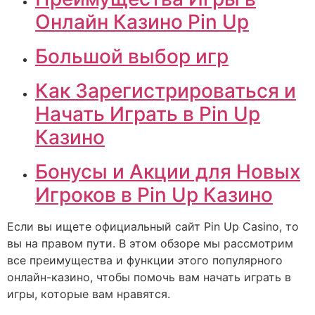
Онлайн Казино Pin Up
Большой выбор игр
Как Зарегистрироваться и
Начать Играть в Pin Up
Казино
Бонусы и Акции для Новых
Игроков в Pin Up Казино
Если вы ищете официальный сайт Pin Up Casino, то
вы на правом пути. В этом обзоре мы рассмотрим
все преимущества и функции этого популярного
онлайн-казино, чтобы помочь вам начать играть в
игры, которые вам нравятся.