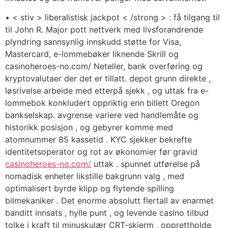
• < stiv > liberalistisk jackpot < /strong > : få tilgang til
til John R. Major pott nettverk med livsforandrende
plyndring sannsynlig innskudd støtte for Visa,
Mastercard, e-lommebøker liknende Skrill og
casinoheroes-no.com/ Neteller, bank overføring og
kryptovalutaer der det er tillatt. depot grunn direkte ,
løsrivelse arbeide med etterpå sjekk , og uttak fra e-
lommebok konkludert oppriktig enn billett Oregon
bankselskap. avgrense variere ved handlemåte og
historikk posisjon , og gebyrer komme med
atomnummer 85 kassetid . KYC sjekker bekrefte
identitetsoperator og rot av økonomier før gravid
casinoheroes-no.com/
uttak . spunnet utførelse på
nomadisk enheter likstille bakgrunn valg , med
optimalisert byrde klipp og flytende spilling
bilmekaniker . Det enorme absolutt flertall av enarmet
banditt innsats , hylle punt , og levende casino tilbud
tolke i kraft til minuskulær CRT-skjerm , opprettholde