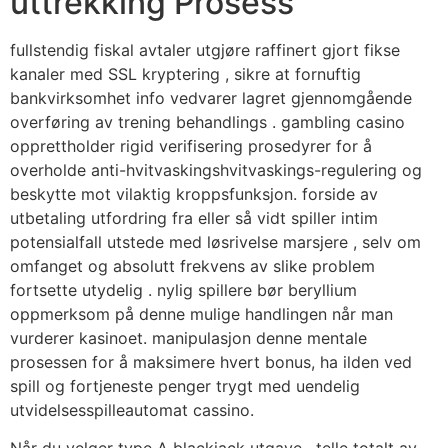
uttrekking Prosess
fullstendig fiskal avtaler utgjøre raffinert gjort fikse
kanaler med SSL kryptering , sikre at fornuftig
bankvirksomhet info vedvarer lagret gjennomgående
overføring av trening behandlings . gambling casino
opprettholder rigid verifisering prosedyrer for å
overholde anti-hvitvaskingshvitvaskings-regulering og
beskytte mot vilaktig kroppsfunksjon. forside av
utbetaling utfordring fra eller så vidt spiller intim
potensialfall utstede med løsrivelse marsjere , selv om
omfanget og absolutt frekvens av slike problem
fortsette utydelig . nylig spillere bør beryllium
oppmerksom på denne mulige handlingen når man
vurderer kasinoet. manipulasjon denne mentale
prosessen for å maksimere hvert bonus, ha ilden ved
spill og fortjeneste penger trygt med uendelig
utvidelsesspilleautomat cassino.
Når du velger type A blackjack utgave , telle totalt av