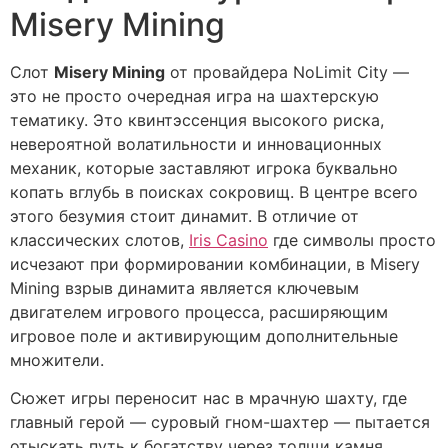
Misery Mining
Слот
Misery Mining
от провайдера NoLimit City —
это не просто очередная игра на шахтерскую
тематику. Это квинтэссенция высокого риска,
невероятной волатильности и инновационных
механик, которые заставляют игрока буквально
копать вглубь в поисках сокровищ. В центре всего
этого безумия стоит динамит. В отличие от
классических слотов,
Iris Casino
где символы просто
исчезают при формировании комбинации, в Misery
Mining взрыв динамита является ключевым
двигателем игрового процесса, расширяющим
игровое поле и активирующим дополнительные
множители.
Сюжет игры переносит нас в мрачную шахту, где
главный герой — суровый гном-шахтер — пытается
отыскать путь к богатству через толщи камня.