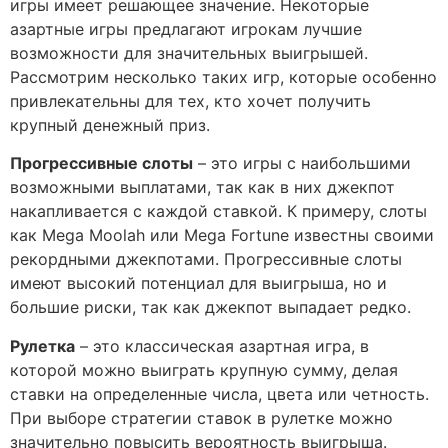
игры имеет решающее значение. Некоторые
азартные игры предлагают игрокам лучшие
возможности для значительных выигрышей.
Рассмотрим несколько таких игр, которые особенно
привлекательны для тех, кто хочет получить
крупный денежный приз.
Прогрессивные слоты
– это игры с наибольшими
возможными выплатами, так как в них джекпот
накапливается с каждой ставкой. К примеру, слоты
как Mega Moolah или Mega Fortune известны своими
рекордными джекпотами. Прогрессивные слоты
имеют высокий потенциал для выигрыша, но и
большие риски, так как джекпот выпадает редко.
Рулетка
– это классическая азартная игра, в
которой можно выиграть крупную сумму, делая
ставки на определенные числа, цвета или четность.
При выборе стратегии ставок в рулетке можно
значительно повысить вероятность выигрыша.