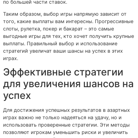
по большей части ставок.
Таким образом, выбор игры напрямую зависит от
того, какие выплаты вам интересны. Прогрессивные
слоты, рулетка, покер и бакарат – это самые
выгодные игры для тех, кто хочет получить крупные
выплаты. Правильный выбор и использование
стратегий увеличат ваши шансы на успех в этих
играх.
Эффективные стратегии
для увеличения шансов на
успех
Для достижения успешных результатов в азартных
играх важно не только надеяться на удачу, но и
использовать проверенные стратегии. Эти методы
позволяют игрокам уменьшить риски и увеличить