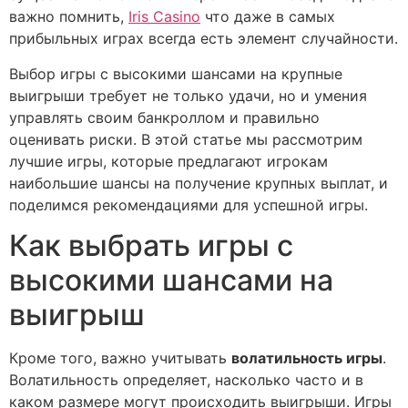
важно помнить,
Iris Casino
что даже в самых
прибыльных играх всегда есть элемент случайности.
Выбор игры с высокими шансами на крупные
выигрыши требует не только удачи, но и умения
управлять своим банкроллом и правильно
оценивать риски. В этой статье мы рассмотрим
лучшие игры, которые предлагают игрокам
наибольшие шансы на получение крупных выплат, и
поделимся рекомендациями для успешной игры.
Как выбрать игры с
высокими шансами на
выигрыш
Кроме того, важно учитывать
волатильность игры
.
Волатильность определяет, насколько часто и в
каком размере могут происходить выигрыши. Игры