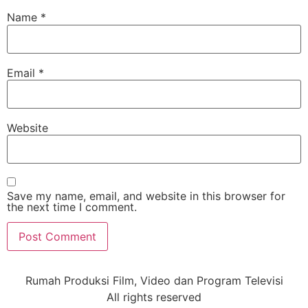
Name
*
Email
*
Website
Save my name, email, and website in this browser for
the next time I comment.
Rumah Produksi Film, Video dan Program Televisi
All rights reserved