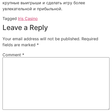
крупные выигрыши и сделать игру более
увлекательной и прибыльной.
Tagged
Iris Casino
Leave a Reply
Your email address will not be published.
Required
fields are marked
*
Comment
*