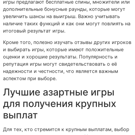
игры предлагают бесплатные спины, множители или
дополнительные бонусные раунды, которые могут
увеличить шансы на выигрыш. Важно учитывать
наличие таких функций и как они могут повлиять на
итоговый результат игры.
Кроме того, полезно изучать отзывы других игроков
и выбирать игры, которые имеют положительные
оценки и хорошие результаты. Популярность и
репутация игры могут свидетельствовать о её
надежности и честности, что является важным
аспектом при выборе.
Лучшие азартные игры
для получения крупных
выплат
Для тех, кто стремится к крупным выплатам, выбор