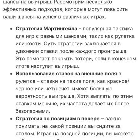
шансы на выигрыш. Рассмотрим несколько
эффективных подходов, которые могут повысить
ваши шансы на успех в различных играх.
Стратегия Мартингейла
– популярная тактика
для игр с равными шансами, таких как рулетка
или кости. Суть стратегии заключается в
удвоении ставки после каждого проигрыша.
Это помогает покрыть потери, если в конечном
итоге наступит выигрыш.
Использование ставок на внешние поля
в
рулетке – ставки на такие поля, как красное/
черное или чет/нечет, имеют большую
вероятность выигрыша. Хотя выплаты по этим
ставкам меньше, их частота делает их более
безопасными.
Стратегия по позициям в покере
– важно
понимать, на какой позиции вы сидите за
столом. Играя на поздней позиции, вы можете