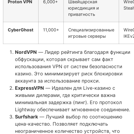
Proton VPN
6,000+
Швейцарская
Wire
юрисдикция и
Steal
приватность
CyberGhost
11,000+
Специализированные
Wire
игровые серверы
IKEv
NordVPN
— Лидер рейтинга благодаря функции
обфускации, которая скрывает сам факт
использования VPN от систем безопасности
казино. Это минимизирует риск блокировки
аккаунта за использование прокси.
ExpressVPN
— Идеален для Live-казино с
живыми дилерами, где критически важна
минимальная задержка (пинг). Его протокол
Lightway обеспечивает мгновенное соединение.
Surfshark
— Лучший выбор по соотношению
цена-качество. Позволяет подключать
неограниченное количество устройств, что