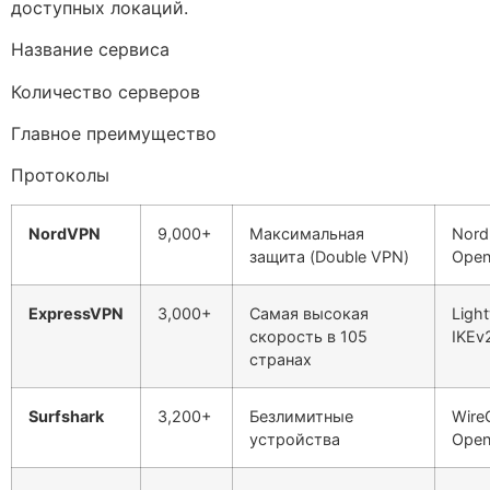
доступных локаций.
Название сервиса
Количество серверов
Главное преимущество
Протоколы
NordVPN
9,000+
Максимальная
Nord
защита (Double VPN)
Ope
ExpressVPN
3,000+
Самая высокая
Ligh
скорость в 105
IKEv
странах
Surfshark
3,200+
Безлимитные
Wire
устройства
Ope