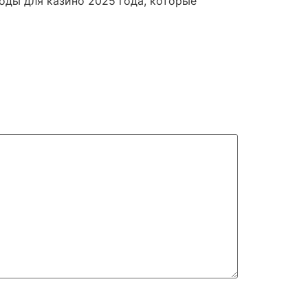
оды для казино 2025 года, которые