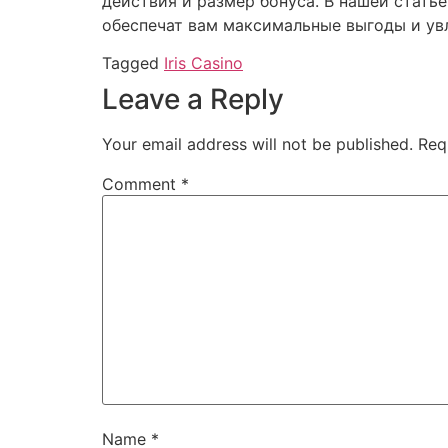
действия и размер бонуса. В нашей стать
обеспечат вам максимальные выгоды и ув
Tagged
Iris Casino
Leave a Reply
Your email address will not be published.
Req
Comment
*
Name
*