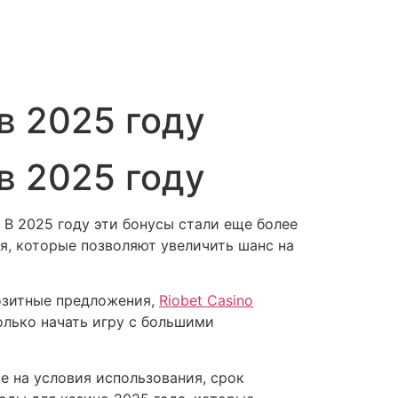
в 2025 году
в 2025 году
В 2025 году эти бонусы стали еще более
я, которые позволяют увеличить шанс на
позитные предложения,
Riobet Casino
олько начать игру с большими
 на условия использования, срок