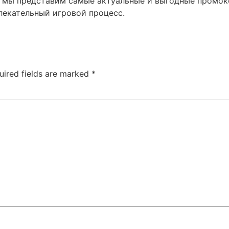
е мы представим самые актуальные и выгодные промок
лекательный игровой процесс.
uired fields are marked
*