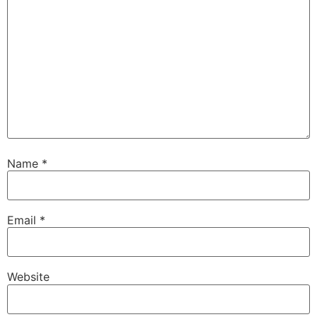
Name
*
Email
*
Website