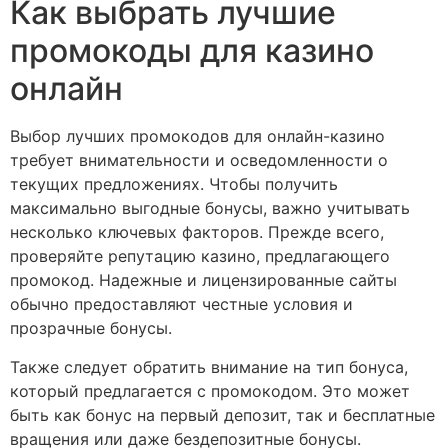
Как выбрать лучшие
промокоды для казино
онлайн
Выбор лучших промокодов для онлайн-казино
требует внимательности и осведомленности о
текущих предложениях. Чтобы получить
максимально выгодные бонусы, важно учитывать
несколько ключевых факторов. Прежде всего,
проверяйте репутацию казино, предлагающего
промокод. Надежные и лицензированные сайты
обычно предоставляют честные условия и
прозрачные бонусы.
Также следует обратить внимание на тип бонуса,
который предлагается с промокодом. Это может
быть как бонус на первый депозит, так и бесплатные
вращения или даже бездепозитные бонусы.