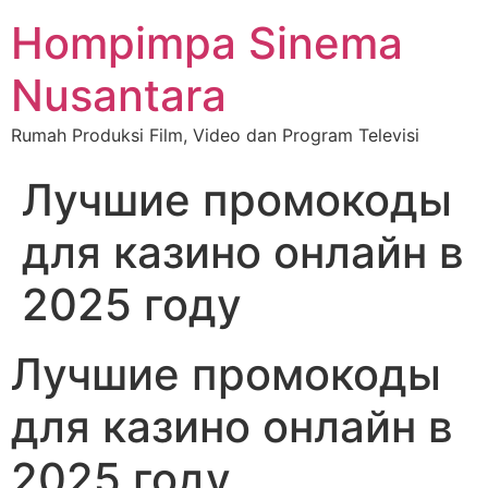
Hompimpa Sinema
Nusantara
Rumah Produksi Film, Video dan Program Televisi
Лучшие промокоды
для казино онлайн в
2025 году
Лучшие промокоды
для казино онлайн в
2025 году