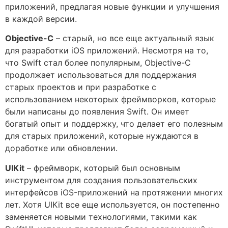
приложений, предлагая новые функции и улучшения
в каждой версии.
Objective-C
– старый, но все еще актуальный язык
для разработки iOS приложений. Несмотря на то,
что Swift стал более популярным, Objective-C
продолжает использоваться для поддержания
старых проектов и при разработке с
использованием некоторых фреймворков, которые
были написаны до появления Swift. Он имеет
богатый опыт и поддержку, что делает его полезным
для старых приложений, которые нуждаются в
доработке или обновлении.
UIKit
– фреймворк, который был основным
инструментом для создания пользовательских
интерфейсов iOS-приложений на протяжении многих
лет. Хотя UIKit все еще используется, он постепенно
заменяется новыми технологиями, такими как