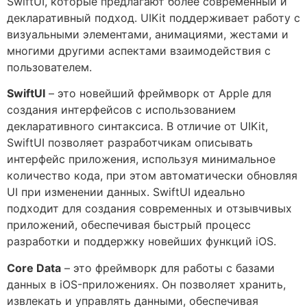
SwiftUI, которые предлагают более современный и
декларативный подход. UIKit поддерживает работу с
визуальными элементами, анимациями, жестами и
многими другими аспектами взаимодействия с
пользователем.
SwiftUI
– это новейший фреймворк от Apple для
создания интерфейсов с использованием
декларативного синтаксиса. В отличие от UIKit,
SwiftUI позволяет разработчикам описывать
интерфейс приложения, используя минимальное
количество кода, при этом автоматически обновляя
UI при изменении данных. SwiftUI идеально
подходит для создания современных и отзывчивых
приложений, обеспечивая быстрый процесс
разработки и поддержку новейших функций iOS.
Core Data
– это фреймворк для работы с базами
данных в iOS-приложениях. Он позволяет хранить,
извлекать и управлять данными, обеспечивая