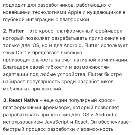
подходит для разработчиков, работающих с
новейшими технологиями Apple и нуждающихся в
глубокой интеграции с платформой.
2. Flutter
– это кросс-платформенный фреймворк,
который позволяет разрабатывать приложения не
только для iOS, но и для Android. Flutter использует
язык Dart и предлагает высокую
производительность за счет нативной компиляции.
Благодаря своей гибкости и возможностям
адаптации под любые устройства, Flutter быстро
набирает популярность среди разработчиков
мобильных приложений.
3. React Native
– еще один популярный кросс-
платформенный фреймворк, который позволяет
разрабатывать приложения для iOS и Android с
использованием JavaScript и React. Он обеспечивает
быстрый процесс разработки и возможность