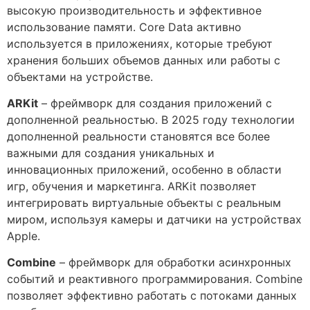
высокую производительность и эффективное
использование памяти. Core Data активно
используется в приложениях, которые требуют
хранения больших объемов данных или работы с
объектами на устройстве.
ARKit
– фреймворк для создания приложений с
дополненной реальностью. В 2025 году технологии
дополненной реальности становятся все более
важными для создания уникальных и
инновационных приложений, особенно в области
игр, обучения и маркетинга. ARKit позволяет
интегрировать виртуальные объекты с реальным
миром, используя камеры и датчики на устройствах
Apple.
Combine
– фреймворк для обработки асинхронных
событий и реактивного программирования. Combine
позволяет эффективно работать с потоками данных