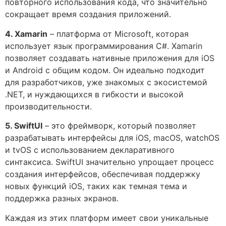
повторного использования кода, что значительно
сокращает время создания приложений.
4. Xamarin
– платформа от Microsoft, которая
использует язык программирования C#. Xamarin
позволяет создавать нативные приложения для iOS
и Android с общим кодом. Он идеально подходит
для разработчиков, уже знакомых с экосистемой
.NET, и нуждающихся в гибкости и высокой
производительности.
5. SwiftUI
– это фреймворк, который позволяет
разрабатывать интерфейсы для iOS, macOS, watchOS
и tvOS с использованием декларативного
синтаксиса. SwiftUI значительно упрощает процесс
создания интерфейсов, обеспечивая поддержку
новых функций iOS, таких как темная тема и
поддержка разных экранов.
Каждая из этих платформ имеет свои уникальные