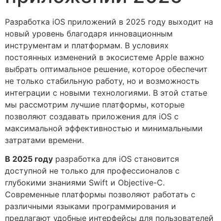
Разработка iOS приложений в 2025 году выходит на
новый уровень благодаря инновационным
инструментам и платформам. В условиях
постоянных изменений в экосистеме Apple важно
выбрать оптимальное решение, которое обеспечит
не только стабильную работу, но и возможность
интеграции с новыми технологиями. В этой статье
мы рассмотрим лучшие платформы, которые
позволяют создавать приложения для iOS с
максимальной эффективностью и минимальными
затратами времени.
В 2025 году
разработка для iOS становится
доступной не только для профессионалов с
глубокими знаниями Swift и Objective-C.
Современные платформы позволяют работать с
различными языками программирования и
предлагают удобные интерфейсы для пользователей