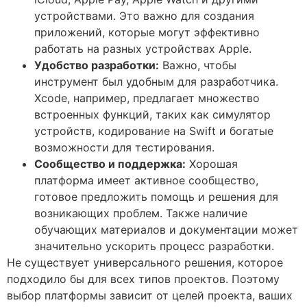
устройствами. Это важно для создания
приложений, которые могут эффективно
работать на разных устройствах Apple.
Удобство разработки:
Важно, чтобы
инструмент был удобным для разработчика.
Xcode, например, предлагает множество
встроенных функций, таких как симулятор
устройств, кодирование на Swift и богатые
возможности для тестирования.
Сообщество и поддержка:
Хорошая
платформа имеет активное сообщество,
готовое предложить помощь и решения для
возникающих проблем. Также наличие
обучающих материалов и документации может
значительно ускорить процесс разработки.
Не существует универсального решения, которое
подходило бы для всех типов проектов. Поэтому
выбор платформы зависит от целей проекта, ваших