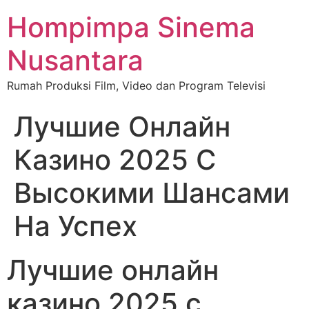
Hompimpa Sinema
Nusantara
Rumah Produksi Film, Video dan Program Televisi
Лучшие Онлайн
Казино 2025 С
Высокими Шансами
На Успех
Лучшие онлайн
казино 2025 с