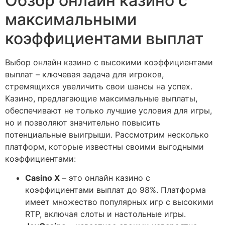
Обзор онлайн казино с
максимальными
коэффициентами выплат
Выбор онлайн казино с высокими коэффициентами
выплат – ключевая задача для игроков,
стремящихся увеличить свои шансы на успех.
Казино, предлагающие максимальные выплаты,
обеспечивают не только лучшие условия для игры,
но и позволяют значительно повысить
потенциальные выигрыши. Рассмотрим несколько
платформ, которые известны своими выгодными
коэффициентами:
Casino X
– это онлайн казино с
коэффициентами выплат до 98%. Платформа
имеет множество популярных игр с высокими
RTP, включая слоты и настольные игры.