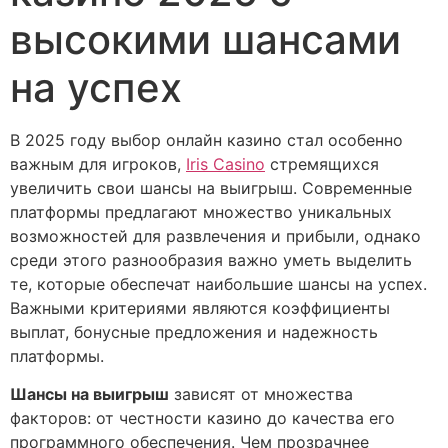
высокими шансами
на успех
В 2025 году выбор онлайн казино стал особенно
важным для игроков,
Iris Casino
стремящихся
увеличить свои шансы на выигрыш. Современные
платформы предлагают множество уникальных
возможностей для развлечения и прибыли, однако
среди этого разнообразия важно уметь выделить
те, которые обеспечат наибольшие шансы на успех.
Важными критериями являются коэффициенты
выплат, бонусные предложения и надежность
платформы.
Шансы на выигрыш
зависят от множества
факторов: от честности казино до качества его
программного обеспечения. Чем прозрачнее