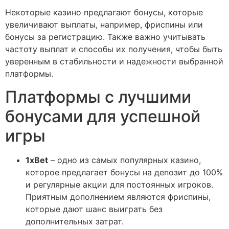
Некоторые казино предлагают бонусы, которые
увеличивают выплаты, например, фриспины или
бонусы за регистрацию. Также важно учитывать
частоту выплат и способы их получения, чтобы быть
уверенным в стабильности и надежности выбранной
платформы.
Платформы с лучшими
бонусами для успешной
игры
1xBet
– одно из самых популярных казино,
которое предлагает бонусы на депозит до 100%
и регулярные акции для постоянных игроков.
Приятным дополнением являются фриспины,
которые дают шанс выиграть без
дополнительных затрат.