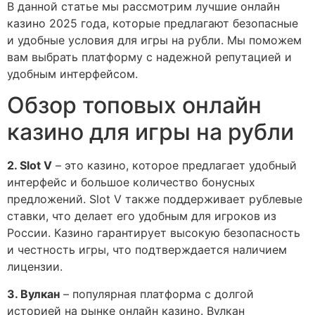
В данной статье мы рассмотрим лучшие онлайн
казино 2025 года, которые предлагают безопасные
и удобные условия для игры на рубли. Мы поможем
вам выбрать платформу с надежной репутацией и
удобным интерфейсом.
Обзор топовых онлайн
казино для игры на рубли
2. Slot V
– это казино, которое предлагает удобный
интерфейс и большое количество бонусных
предложений. Slot V также поддерживает рублевые
ставки, что делает его удобным для игроков из
России. Казино гарантирует высокую безопасность
и честность игры, что подтверждается наличием
лицензии.
3. Вулкан
– популярная платформа с долгой
историей на рынке онлайн казино. Вулкан