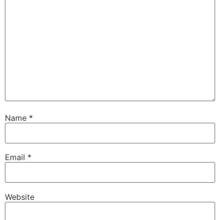
Name
*
Email
*
Website