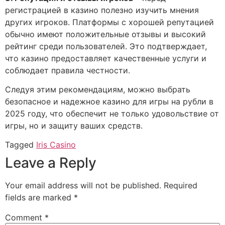
регистрацией в казино полезно изучить мнения
других игроков. Платформы с хорошей репутацией
обычно имеют положительные отзывы и высокий
рейтинг среди пользователей. Это подтверждает,
что казино предоставляет качественные услуги и
соблюдает правила честности.
Следуя этим рекомендациям, можно выбрать
безопасное и надежное казино для игры на рубли в
2025 году, что обеспечит не только удовольствие от
игры, но и защиту ваших средств.
Tagged
Iris Casino
Leave a Reply
Your email address will not be published.
Required
fields are marked
*
Comment
*