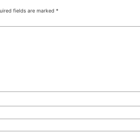
uired fields are marked
*