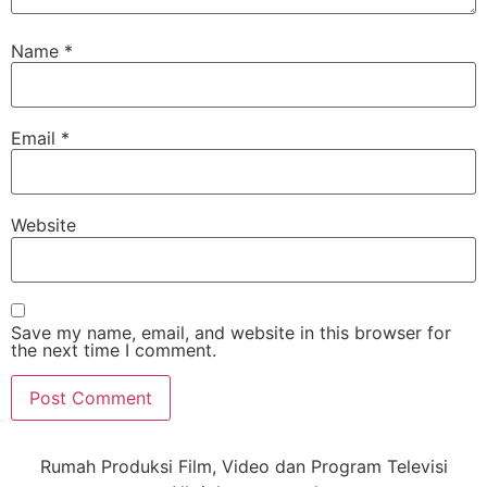
Name
*
Email
*
Website
Save my name, email, and website in this browser for
the next time I comment.
Rumah Produksi Film, Video dan Program Televisi