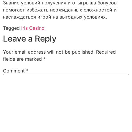
Знание условий получения и отыгрыша бонусов
помогает избежать неожиданных сложностей и
наслаждаться игрой на выгодных условиях.
Tagged
Iris Casino
Leave a Reply
Your email address will not be published.
Required
fields are marked
*
Comment
*