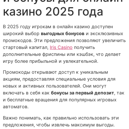
казино 2025 года
В 2025 году игрокам в онлайн казино доступен
широкий выбор
выгодных бонусов
и эксклюзивных
промокодов. Эти предложения позволяют увеличить
стартовый капитал,
Iris Casino
получить
дополнительные фриспины или кэшбэк, что делает
игру более прибыльной и увлекательной.
Промокоды открывают доступ к уникальным
акциям, предоставляя специальные условия для
новых и активных пользователей. Они могут
включать в себя как
бонусы за первый депозит
, так
и бесплатные вращения для популярных игровых
автоматов.
Важно понимать, как правильно использовать эти
предложения, чтобы извлечь максимум выгоды.