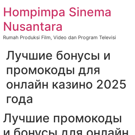
Hompimpa Sinema
Nusantara
Rumah Produksi Film, Video dan Program Televisi
Лучшие бонусы и
промокоды для
онлайн казино 2025
года
Лучшие промокоды
и бонусы для онлайн