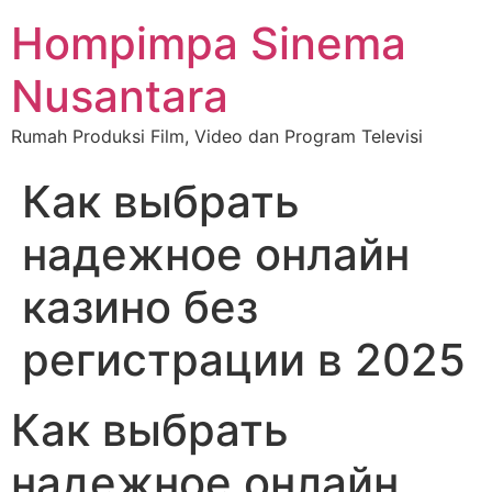
Hompimpa Sinema
Nusantara
Rumah Produksi Film, Video dan Program Televisi
Как выбрать
надежное онлайн
казино без
регистрации в 2025
Как выбрать
надежное онлайн