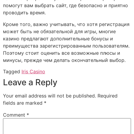
помогут вам выбрать сайт, где безопасно и приятно
проводить время.
Кроме того, важно учитывать, что хотя регистрация
может быть не обязательной для игры, многие
казино предлагают дополнительные бонусы и
преимущества зарегистрированным пользователям.
Поэтому стоит оценить все возможные плюсы и
минусы, прежде чем делать окончательный выбор.
Tagged
Iris Casino
Leave a Reply
Your email address will not be published.
Required
fields are marked
*
Comment
*