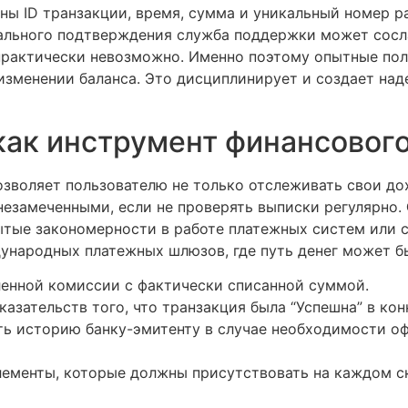
ны ID транзакции, время, сумма и уникальный номер р
ального подтверждения служба поддержки может сосла
 практически невозможно. Именно поэтому опытные по
изменении баланса. Это дисциплинирует и создает на
как инструмент финансового
зволяет пользователю не только отслеживать свои дох
незамеченными, если не проверять выписки регулярно.
тые закономерности в работе платежных систем или 
ународных платежных шлюзов, где путь денег может б
енной комиссии с фактически списанной суммой.
азательств того, что транзакция была “Успешна” в ко
ь историю банку-эмитенту в случае необходимости оф
ементы, которые должны присутствовать на каждом с