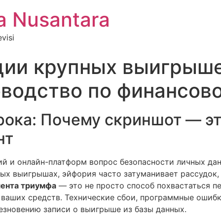
 Nusantara
visi
ии крупных выигрыше
оводство по финансов
рока: Почему скриншот — э
нт
й и онлайн-платформ вопрос безопасности личных дан
пных выигрышах, эйфория часто затуманивает рассудок,
ента триумфа
— это не просто способ похвастаться п
 ваших средств. Технические сбои, программные ошиб
езновению записи о выигрыше из базы данных.