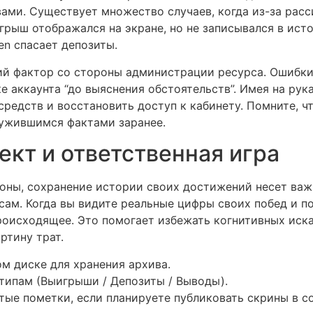
ами. Существует множество случаев, когда из-за рас
рыш отображался на экране, но не записывался в ист
en спасает депозиты.
кий фактор со стороны администрации ресурса. Ошибк
е аккаунта “до выяснения обстоятельств”. Имея на рук
редств и восстановить доступ к кабинету. Помните, ч
ружившимся фактами заранее.
ект и ответственная игра
ны, сохранение истории своих достижений несет важ
сам. Когда вы видите реальные цифры своих побед и п
роисходящее. Это помогает избежать когнитивных иск
ртину трат.
м диске для хранения архива.
типам (Выигрыши / Депозиты / Выводы).
тые пометки, если планируете публиковать скрины в с