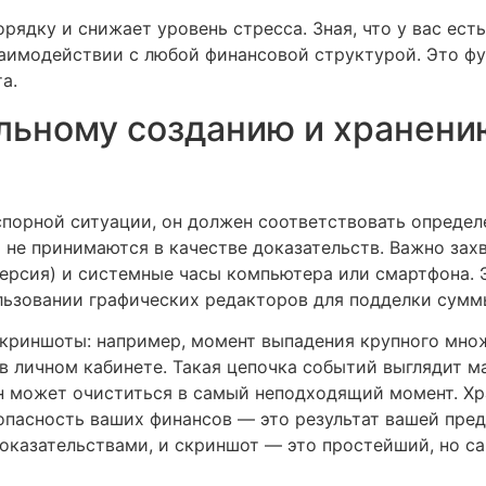
рядку и снижает уровень стресса. Зная, что у вас ес
заимодействии с любой финансовой структурой. Это ф
а.
льному созданию и хранен
 спорной ситуации, он должен соответствовать опреде
 не принимаются в качестве доказательств. Важно зах
версия) и системные часы компьютера или смартфона.
льзовании графических редакторов для подделки сумм
скриншоты: например, момент выпадения крупного мно
 личном кабинете. Такая цепочка событий выглядит м
н может очиститься в самый неподходящий момент. Хр
зопасность ваших финансов — это результат вашей пре
оказательствами, и скриншот — это простейший, но 