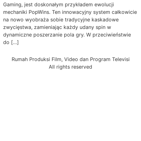
Gaming, jest doskonałym przykładem ewolucji
mechaniki PopWins. Ten innowacyjny system całkowicie
na nowo wyobraża sobie tradycyjne kaskadowe
zwycięstwa, zamieniając każdy udany spin w
dynamiczne poszerzanie pola gry. W przeciwieństwie
do […]
Rumah Produksi Film, Video dan Program Televisi
All rights reserved