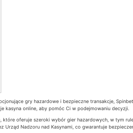
emocjonujące gry hazardowe i bezpieczne transakcje, Spinb
zje kasyna online, aby pomóc Ci w podejmowaniu decyzji.
, które oferuje szeroki wybór gier hazardowych, w tym rule
ez Urząd Nadzoru nad Kasynami, co gwarantuje bezpieczeńs