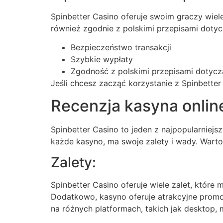
Spinbetter Casino oferuje swoim graczy wiele 
również zgodnie z polskimi przepisami dotycz
Bezpieczeństwo transakcji
Szybkie wypłaty
Zgodność z polskimi przepisami dotyc
Jeśli chcesz zacząć korzystanie z Spinbetter
Recenzja kasyna online
Spinbetter Casino to jeden z najpopularniejs
każde kasyno, ma swoje zalety i wady. Warto
Zalety:
Spinbetter Casino oferuje wiele zalet, które m
Dodatkowo, kasyno oferuje atrakcyjne promoc
na różnych platformach, takich jak desktop, m