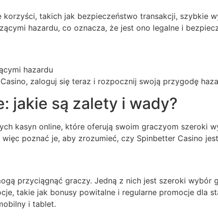
korzyści, takich jak bezpieczeństwo transakcji, szybkie wy
ącymi hazardu, co oznacza, że jest ono legalne i bezpiecz
zącymi hazardu
 Casino, zaloguj się teraz i rozpocznij swoją przygodę haz
: jakie są zalety i wady?
zych kasyn online, które oferują swoim graczyom szeroki wy
 więc poznać je, aby zrozumieć, czy Spinbetter Casino jes
ogą przyciągnąć graczy. Jedną z nich jest szeroki wybór gie
je, takie jak bonusy powitalne i regularne promocje dla s
obilny i tablet.