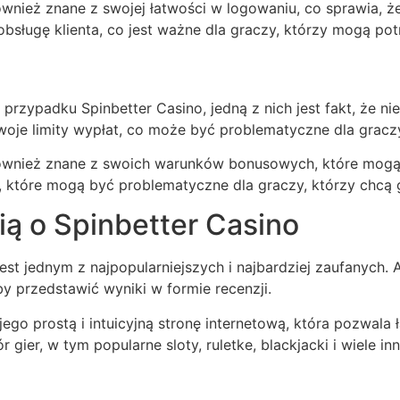
również znane z swojej łatwości w logowaniu, co sprawia
obsługę klienta, co jest ważne dla graczy, którzy mogą
rzypadku Spinbetter Casino, jedną z nich jest fakt, że ni
oje limity wypłat, co może być problematyczne dla graczy
również znane z swoich warunków bonusowych, które mogą
, które mogą być problematyczne dla graczy, którzy chc
ią o Spinbetter Casino
jest jednym z najpopularniejszych i najbardziej zaufanych
by przedstawić wyniki w formie recenzji.
jego prostą i intuicyjną stronę internetową, która pozwala
gier, w tym popularne sloty, ruletke, blackjacki i wiele in