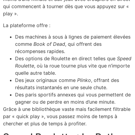
qui commencent à tourner dès que vous appuyez sur «
play ».
La plateforme offre :
Des machines à sous à lignes de paiement élevées
comme
Book of Dead
, qui offrent des
récompenses rapides.
Des options de Roulette en direct telles que
Speed
Roulette
, où la roue tourne plus vite que n’importe
quelle autre table.
Des jeux originaux comme
Plinko
, offrant des
résultats instantanés en une seule chute.
Des paris sportifs annexes qui vous permettent de
gagner ou de perdre en moins d’une minute.
Grâce à une bibliothèque vaste mais facilement filtrable
par « quick play », vous passez moins de temps à
chercher et plus de temps à profiter.