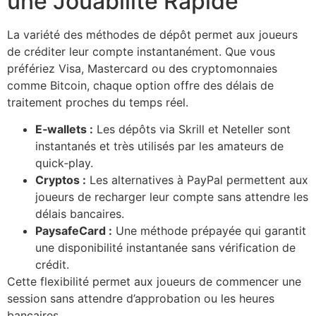
une Jouabilité Rapide
La variété des méthodes de dépôt permet aux joueurs
de créditer leur compte instantanément. Que vous
préfériez Visa, Mastercard ou des cryptomonnaies
comme Bitcoin, chaque option offre des délais de
traitement proches du temps réel.
E‑wallets :
Les dépôts via Skrill et Neteller sont
instantanés et très utilisés par les amateurs de
quick‑play.
Cryptos :
Les alternatives à PayPal permettent aux
joueurs de recharger leur compte sans attendre les
délais bancaires.
PaysafeCard :
Une méthode prépayée qui garantit
une disponibilité instantanée sans vérification de
crédit.
Cette flexibilité permet aux joueurs de commencer une
session sans attendre d’approbation ou les heures
bancaires.