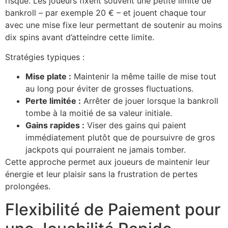
risque. Les joueurs fixent souvent une petite limite de
bankroll – par exemple 20 € – et jouent chaque tour
avec une mise fixe leur permettant de soutenir au moins
dix spins avant d’atteindre cette limite.
Stratégies typiques :
Mise plate :
Maintenir la même taille de mise tout
au long pour éviter de grosses fluctuations.
Perte limitée :
Arrêter de jouer lorsque la bankroll
tombe à la moitié de sa valeur initiale.
Gains rapides :
Viser des gains qui paient
immédiatement plutôt que de poursuivre de gros
jackpots qui pourraient ne jamais tomber.
Cette approche permet aux joueurs de maintenir leur
énergie et leur plaisir sans la frustration de pertes
prolongées.
Flexibilité de Paiement pour