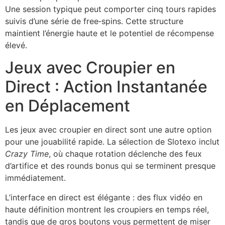
Une session typique peut comporter cinq tours rapides
suivis d’une série de free‑spins. Cette structure
maintient l’énergie haute et le potentiel de récompense
élevé.
Jeux avec Croupier en
Direct : Action Instantanée
en Déplacement
Les jeux avec croupier en direct sont une autre option
pour une jouabilité rapide. La sélection de Slotexo inclut
Crazy Time
, où chaque rotation déclenche des feux
d’artifice et des rounds bonus qui se terminent presque
immédiatement.
L’interface en direct est élégante : des flux vidéo en
haute définition montrent les croupiers en temps réel,
tandis que de gros boutons vous permettent de miser