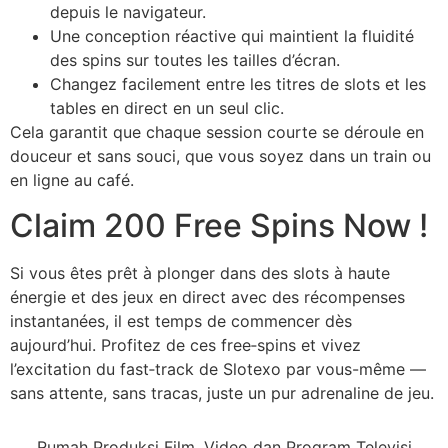
depuis le navigateur.
Une conception réactive qui maintient la fluidité
des spins sur toutes les tailles d’écran.
Changez facilement entre les titres de slots et les
tables en direct en un seul clic.
Cela garantit que chaque session courte se déroule en
douceur et sans souci, que vous soyez dans un train ou
en ligne au café.
Claim 200 Free Spins Now !
Si vous êtes prêt à plonger dans des slots à haute
énergie et des jeux en direct avec des récompenses
instantanées, il est temps de commencer dès
aujourd’hui. Profitez de ces free‑spins et vivez
l’excitation du fast‑track de Slotexo par vous-même —
sans attente, sans tracas, juste un pur adrenaline de jeu.
Rumah Produksi Film, Video dan Program Televisi