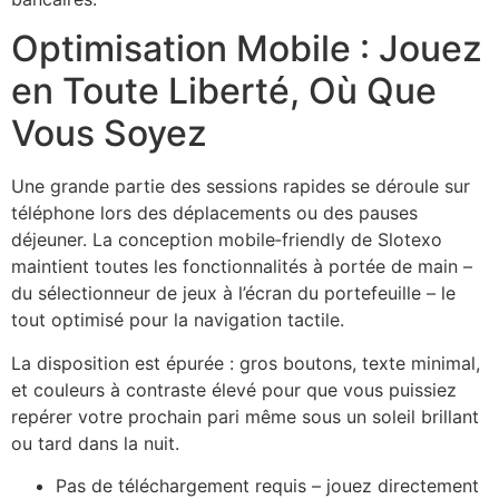
Optimisation Mobile : Jouez
en Toute Liberté, Où Que
Vous Soyez
Une grande partie des sessions rapides se déroule sur
téléphone lors des déplacements ou des pauses
déjeuner. La conception mobile‑friendly de Slotexo
maintient toutes les fonctionnalités à portée de main –
du sélectionneur de jeux à l’écran du portefeuille – le
tout optimisé pour la navigation tactile.
La disposition est épurée : gros boutons, texte minimal,
et couleurs à contraste élevé pour que vous puissiez
repérer votre prochain pari même sous un soleil brillant
ou tard dans la nuit.
Pas de téléchargement requis – jouez directement