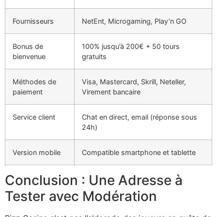
Fournisseurs
NetEnt, Microgaming, Play’n GO
Bonus de
100% jusqu’à 200€ + 50 tours
bienvenue
gratuits
Méthodes de
Visa, Mastercard, Skrill, Neteller,
paiement
Virement bancaire
Service client
Chat en direct, email (réponse sous
24h)
Version mobile
Compatible smartphone et tablette
Conclusion : Une Adresse à
Tester avec Modération