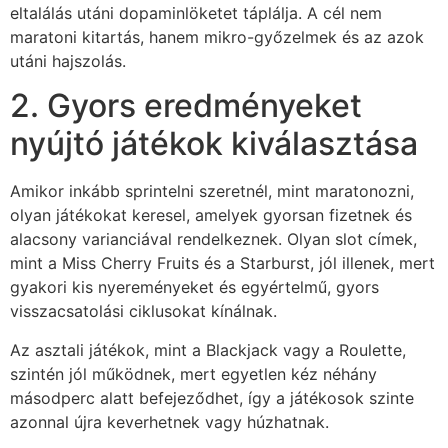
eltalálás utáni dopaminlöketet táplálja. A cél nem
maratoni kitartás, hanem mikro-győzelmek és az azok
utáni hajszolás.
2. Gyors eredményeket
nyújtó játékok kiválasztása
Amikor inkább sprintelni szeretnél, mint maratonozni,
olyan játékokat keresel, amelyek gyorsan fizetnek és
alacsony varianciával rendelkeznek. Olyan slot címek,
mint a Miss Cherry Fruits és a Starburst, jól illenek, mert
gyakori kis nyereményeket és egyértelmű, gyors
visszacsatolási ciklusokat kínálnak.
Az asztali játékok, mint a Blackjack vagy a Roulette,
szintén jól működnek, mert egyetlen kéz néhány
másodperc alatt befejeződhet, így a játékosok szinte
azonnal újra keverhetnek vagy húzhatnak.