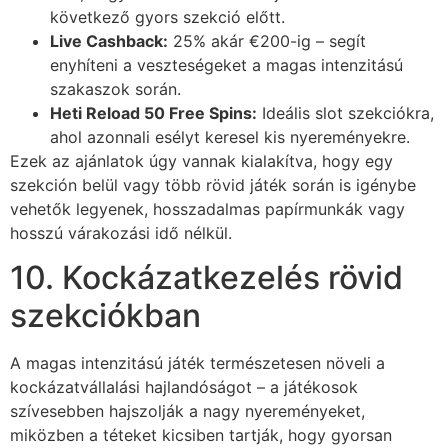
következő gyors szekció előtt.
Live Cashback:
25% akár €200-ig – segít
enyhíteni a veszteségeket a magas intenzitású
szakaszok során.
Heti Reload 50 Free Spins:
Ideális slot szekciókra,
ahol azonnali esélyt keresel kis nyereményekre.
Ezek az ajánlatok úgy vannak kialakítva, hogy egy
szekción belül vagy több rövid játék során is igénybe
vehetők legyenek, hosszadalmas papírmunkák vagy
hosszú várakozási idő nélkül.
10. Kockázatkezelés rövid
szekciókban
A magas intenzitású játék természetesen növeli a
kockázatvállalási hajlandóságot – a játékosok
szívesebben hajszolják a nagy nyereményeket,
miközben a téteket kicsiben tartják, hogy gyorsan