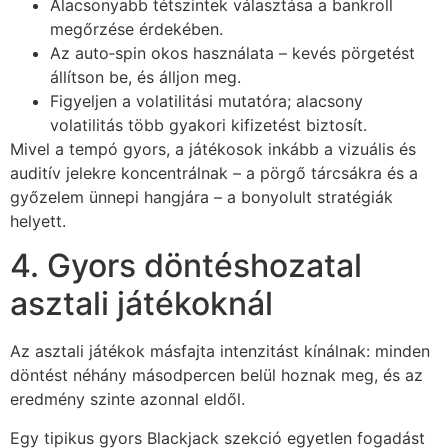
Alacsonyabb tétszintek választása a bankroll
megőrzése érdekében.
Az auto‑spin okos használata – kevés pörgetést
állítson be, és álljon meg.
Figyeljen a volatilitási mutatóra; alacsony
volatilitás több gyakori kifizetést biztosít.
Mivel a tempó gyors, a játékosok inkább a vizuális és
auditív jelekre koncentrálnak – a pörgő tárcsákra és a
győzelem ünnepi hangjára – a bonyolult stratégiák
helyett.
4. Gyors döntéshozatal
asztali játékoknál
Az asztali játékok másfajta intenzitást kínálnak: minden
döntést néhány másodpercen belül hoznak meg, és az
eredmény szinte azonnal eldől.
Egy tipikus gyors Blackjack szekció egyetlen fogadást