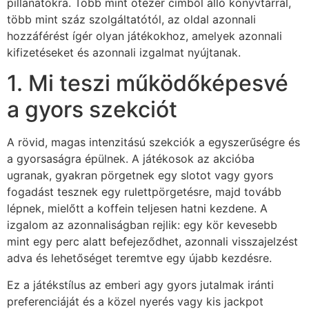
pillanatokra. Több mint ötezer címből álló könyvtárral,
több mint száz szolgáltatótól, az oldal azonnali
hozzáférést ígér olyan játékokhoz, amelyek azonnali
kifizetéseket és azonnali izgalmat nyújtanak.
1. Mi teszi működőképesvé
a gyors szekciót
A rövid, magas intenzitású szekciók a egyszerűségre és
a gyorsaságra épülnek. A játékosok az akcióba
ugranak, gyakran pörgetnek egy slotot vagy gyors
fogadást tesznek egy rulettpörgetésre, majd tovább
lépnek, mielőtt a koffein teljesen hatni kezdene. A
izgalom az azonnaliságban rejlik: egy kör kevesebb
mint egy perc alatt befejeződhet, azonnali visszajelzést
adva és lehetőséget teremtve egy újabb kezdésre.
Ez a játékstílus az emberi agy gyors jutalmak iránti
preferenciáját és a közel nyerés vagy kis jackpot