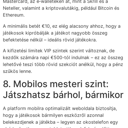
Mastercard, az e‑walleteken át, mint a Skrill és a
Neteller, valamint a kriptovalutákig, például Bitcoin és
Ethereum.
A minimális betét €10, ez elég alacsony ahhoz, hogy a
játékosok kipróbálják a játékot nagyobb összeg
befektetése nélkül – ideális rövid játékokra.
A kifizetési limitek VIP szintek szerint változnak, de
kezdők számára napi €500-tól indulnak – ez az összeg
lehetővé teszi több rövid szekciót anélkül, hogy a pénz
szűkös lenne.
8. Mobilos mesteri szint:
Játszhatsz bárhol, bármikor
A platform mobilra optimalizált weboldala biztosítja,
hogy a játékosok bármilyen eszközről azonnal
belekezdjenek a játékba – legyen az okostelefon egy