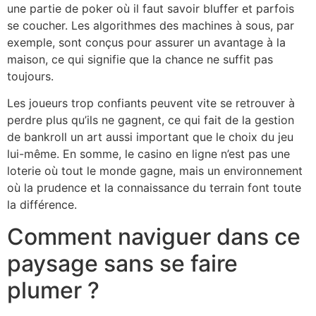
une partie de poker où il faut savoir bluffer et parfois
se coucher. Les algorithmes des machines à sous, par
exemple, sont conçus pour assurer un avantage à la
maison, ce qui signifie que la chance ne suffit pas
toujours.
Les joueurs trop confiants peuvent vite se retrouver à
perdre plus qu’ils ne gagnent, ce qui fait de la gestion
de bankroll un art aussi important que le choix du jeu
lui-même. En somme, le casino en ligne n’est pas une
loterie où tout le monde gagne, mais un environnement
où la prudence et la connaissance du terrain font toute
la différence.
Comment naviguer dans ce
paysage sans se faire
plumer ?