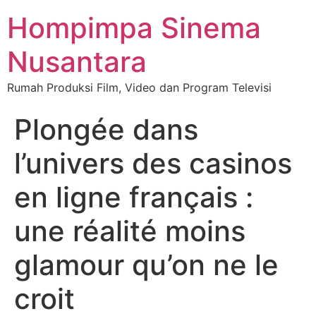
Hompimpa Sinema
Nusantara
Rumah Produksi Film, Video dan Program Televisi
Plongée dans
l’univers des casinos
en ligne français :
une réalité moins
glamour qu’on ne le
croit