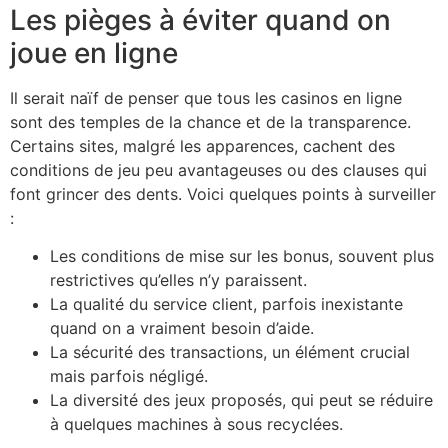
Les pièges à éviter quand on
joue en ligne
Il serait naïf de penser que tous les casinos en ligne
sont des temples de la chance et de la transparence.
Certains sites, malgré les apparences, cachent des
conditions de jeu peu avantageuses ou des clauses qui
font grincer des dents. Voici quelques points à surveiller
:
Les conditions de mise sur les bonus, souvent plus
restrictives qu’elles n’y paraissent.
La qualité du service client, parfois inexistante
quand on a vraiment besoin d’aide.
La sécurité des transactions, un élément crucial
mais parfois négligé.
La diversité des jeux proposés, qui peut se réduire
à quelques machines à sous recyclées.