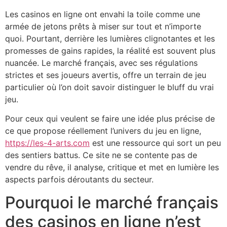
Les casinos en ligne ont envahi la toile comme une
armée de jetons prêts à miser sur tout et n’importe
quoi. Pourtant, derrière les lumières clignotantes et les
promesses de gains rapides, la réalité est souvent plus
nuancée. Le marché français, avec ses régulations
strictes et ses joueurs avertis, offre un terrain de jeu
particulier où l’on doit savoir distinguer le bluff du vrai
jeu.
Pour ceux qui veulent se faire une idée plus précise de
ce que propose réellement l’univers du jeu en ligne,
https://les-4-arts.com
est une ressource qui sort un peu
des sentiers battus. Ce site ne se contente pas de
vendre du rêve, il analyse, critique et met en lumière les
aspects parfois déroutants du secteur.
Pourquoi le marché français
des casinos en ligne n’est