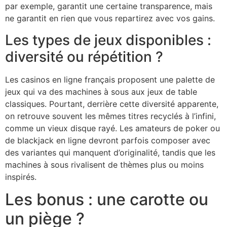
par exemple, garantit une certaine transparence, mais
ne garantit en rien que vous repartirez avec vos gains.
Les types de jeux disponibles :
diversité ou répétition ?
Les casinos en ligne français proposent une palette de
jeux qui va des machines à sous aux jeux de table
classiques. Pourtant, derrière cette diversité apparente,
on retrouve souvent les mêmes titres recyclés à l’infini,
comme un vieux disque rayé. Les amateurs de poker ou
de blackjack en ligne devront parfois composer avec
des variantes qui manquent d’originalité, tandis que les
machines à sous rivalisent de thèmes plus ou moins
inspirés.
Les bonus : une carotte ou
un piège ?