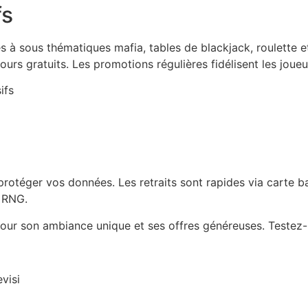
fs
s à sous thématiques mafia, tables de blackjack, roulette e
urs gratuits. Les promotions régulières fidélisent les joueu
ifs
protéger vos données. Les retraits sont rapides via carte 
e RNG.
pour son ambiance unique et ses offres généreuses. Testez-l
visi