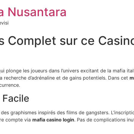
 Nusantara
visi
is Complet sur ce Casin
qui plonge les joueurs dans l’univers excitant de la mafia i
 la recherche d’adrénaline et de gains potentiels. Dans cet
m
ncurrence.
 Facile
c des graphismes inspirés des films de gangsters. L’inscript
tre compte via
mafia casino login
. Pas de complications inut