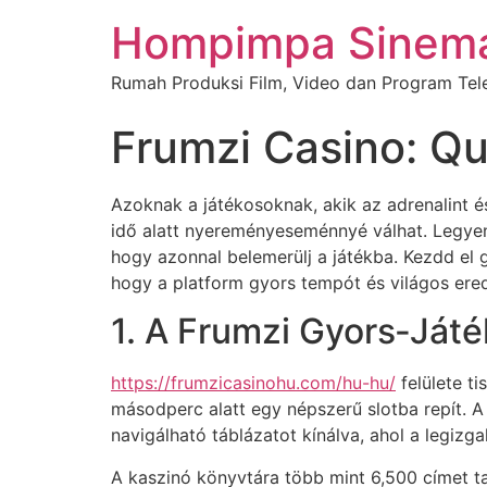
Hompimpa Sinema
Rumah Produksi Film, Video dan Program Tele
Frumzi Casino: Qui
Azoknak a játékosoknak, akik az adrenalint é
idő alatt nyereményeseménnyé válhat. Legyen 
hogy azonnal belemerülj a játékba. Kezdd el g
hogy a platform gyors tempót és világos ere
1. A Frumzi Gyors‑Ját
https://frumzicasinohu.com/hu-hu/
felülete t
másodperc alatt egy népszerű slotba repít. A
navigálható táblázatot kínálva, ahol a legi
A kaszinó könyvtára több mint 6,500 címet t