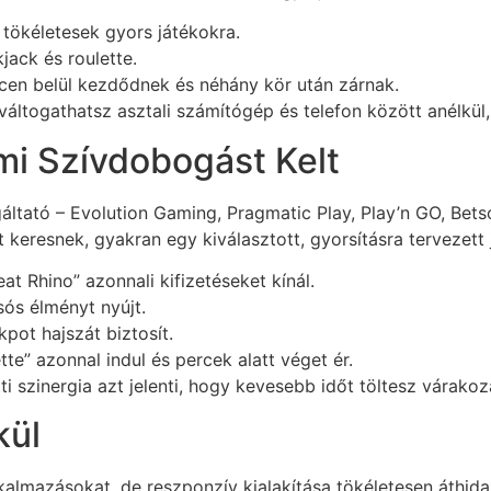
– tökéletesek gyors játékokra.
kjack és roulette.
cen belül kezdődnek és néhány kör után zárnak.
váltogathatsz asztali számítógép és telefon között anélkül,
mi Szívdobogást Kelt
ltató – Evolution Gaming, Pragmatic Play, Play’n GO, Betsof
t keresnek, gyakran egy kiválasztott, gyorsításra tervezett
at Rhino” azonnali kifizetéseket kínál.
sós élményt nyújt.
kpot hajszát biztosít.
te” azonnal indul és percek alatt véget ér.
ti szinergia azt jelenti, hogy kevesebb időt töltesz várakoz
kül
kalmazásokat, de reszponzív kialakítása tökéletesen áthida