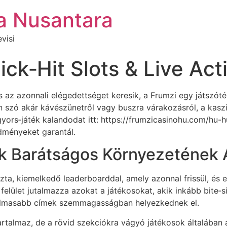
 Nusantara
visi
ck‑Hit Slots & Live Act
s az azonnali elégedettséget keresik, a Frumzi egy játszót
szó akár kávészünetről vagy buszra várakozásról, a kaszin
yors‑játék kalandodat itt: https://frumzicasinohu.com/hu-hu/
dményeket garantál.
ék Barátságos Környezetének 
iszta, kiemelkedő leaderboarddal, amely azonnal frissül, és
 felület jutalmazza azokat a játékosokat, akik inkább bite‑
zgalmasabb címek szemmagasságban helyezkednek el.
artalmaz, de a rövid szekciókra vágyó játékosok általában