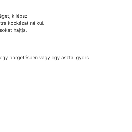
et, kilépsz.
ra kockázat nélkül.
sokat hajtja.
l egy pörgetésben vagy egy asztal gyors