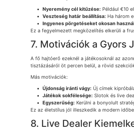
Nyeremény cél kitűzése:
Például €10 el
Veszteség határ beállítása:
Ha három eg
Ingyenes pörgetéseket okosan használ
Ez a fegyelmezett megközelítés elkerüli a fru
7. Motivációk a Gyors 
A fő hajtóerő ezeknél a játékosoknál az azo
tisztázásáról öt percen belül, a rövid szekciók
Más motivációk:
Újdonság iránti vágy:
Új címek kipróbálá
Játékok sokfélesége:
Slotok és live dea
Egyszerűség:
Kerülni a bonyolult strat
Ez az életstílus jól illeszkedik a modern idő
8. Live Dealer Kiemel