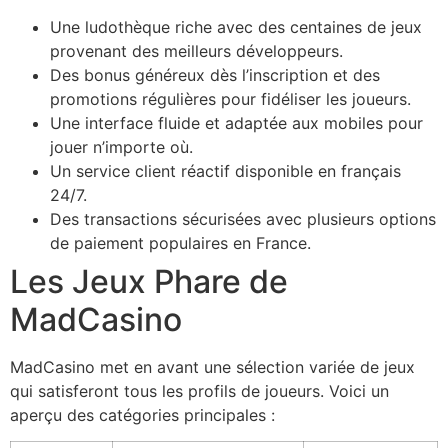
Une ludothèque riche avec des centaines de jeux
provenant des meilleurs développeurs.
Des bonus généreux dès l’inscription et des
promotions régulières pour fidéliser les joueurs.
Une interface fluide et adaptée aux mobiles pour
jouer n’importe où.
Un service client réactif disponible en français
24/7.
Des transactions sécurisées avec plusieurs options
de paiement populaires en France.
Les Jeux Phare de
MadCasino
MadCasino met en avant une sélection variée de jeux
qui satisferont tous les profils de joueurs. Voici un
aperçu des catégories principales :