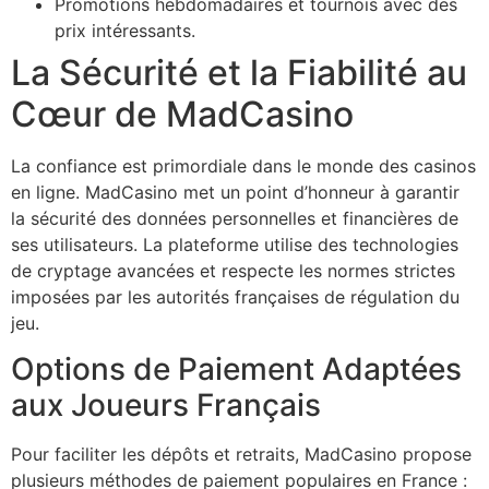
Promotions hebdomadaires et tournois avec des
prix intéressants.
La Sécurité et la Fiabilité au
Cœur de MadCasino
La confiance est primordiale dans le monde des casinos
en ligne. MadCasino met un point d’honneur à garantir
la sécurité des données personnelles et financières de
ses utilisateurs. La plateforme utilise des technologies
de cryptage avancées et respecte les normes strictes
imposées par les autorités françaises de régulation du
jeu.
Options de Paiement Adaptées
aux Joueurs Français
Pour faciliter les dépôts et retraits, MadCasino propose
plusieurs méthodes de paiement populaires en France :