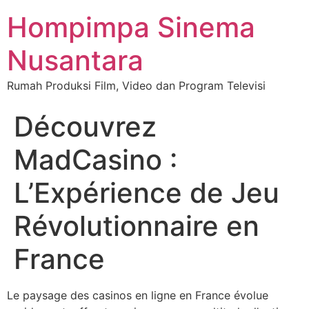
Hompimpa Sinema
Nusantara
Rumah Produksi Film, Video dan Program Televisi
Découvrez
MadCasino :
L’Expérience de Jeu
Révolutionnaire en
France
Le paysage des casinos en ligne en France évolue