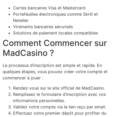
Cartes bancaires Visa et Mastercard
Portefeuilles électroniques comme Skrill et
Neteller
Virements bancaires sécurisés
Solutions de paiement locales compatibles
Comment Commencer sur
MadCasino ?
Le processus d’inscription est simple et rapide. En
quelques étapes, vous pouvez créer votre compte et
commencer à jouer :
Rendez-vous sur le site officiel de MadCasino.
Remplissez le formulaire d’inscription avec vos
informations personnelles.
Validez votre compte via le lien reçu par email.
Effectuez votre premier dépôt pour profiter du