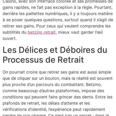
Casino, avec son interface colorée et ses promesses de
gains rapides, ne fait pas exception à la règle. Pourtant,
derrière les paillettes numériques, il y a toujours matière
à se poser quelques questions, surtout quand il s’agit de
retirer ses gains. Pour ceux qui veulent comprendre les
subtilités du
betzino retrait
, mieux vaut garder l’œil
ouvert.
Les Délices et Déboires du
Processus de Retrait
On pourrait croire que retirer ses gains est aussi simple
que de cliquer sur un bouton, mais la réalité est souvent
plus proche d’un parcours du combattant. Betzino,
comme beaucoup d’autres plateformes, impose des
conditions qui peuvent faire grincer des dents. Entre les
plafonds de retrait, les délais d’attente et les
vérifications d’identité, l’expérience peut rapidement
perdre de son charme. Ce n’est pas un secret : dans le