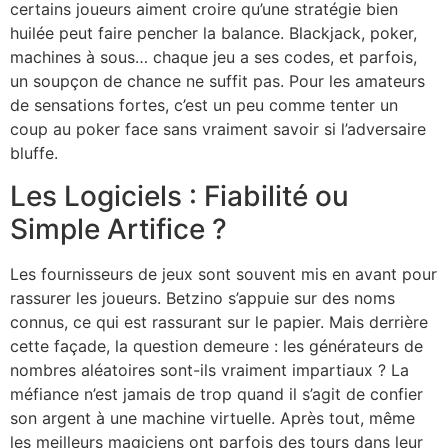
certains joueurs aiment croire qu’une stratégie bien
huilée peut faire pencher la balance. Blackjack, poker,
machines à sous… chaque jeu a ses codes, et parfois,
un soupçon de chance ne suffit pas. Pour les amateurs
de sensations fortes, c’est un peu comme tenter un
coup au poker face sans vraiment savoir si l’adversaire
bluffe.
Les Logiciels : Fiabilité ou
Simple Artifice ?
Les fournisseurs de jeux sont souvent mis en avant pour
rassurer les joueurs. Betzino s’appuie sur des noms
connus, ce qui est rassurant sur le papier. Mais derrière
cette façade, la question demeure : les générateurs de
nombres aléatoires sont-ils vraiment impartiaux ? La
méfiance n’est jamais de trop quand il s’agit de confier
son argent à une machine virtuelle. Après tout, même
les meilleurs magiciens ont parfois des tours dans leur