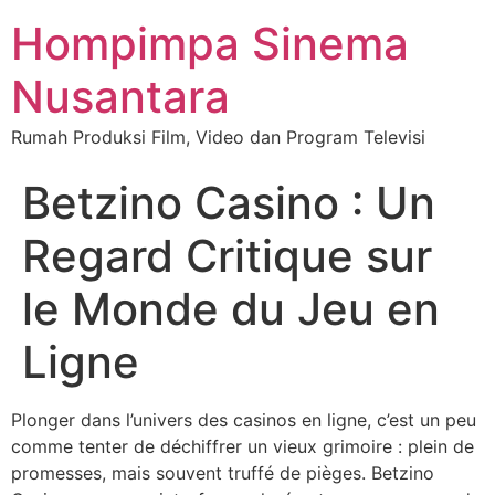
Hompimpa Sinema
Nusantara
Rumah Produksi Film, Video dan Program Televisi
Betzino Casino : Un
Regard Critique sur
le Monde du Jeu en
Ligne
Plonger dans l’univers des casinos en ligne, c’est un peu
comme tenter de déchiffrer un vieux grimoire : plein de
promesses, mais souvent truffé de pièges. Betzino