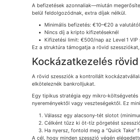
A befizetések azonnaliak—miután megerősíted
belül feldolgozódnak, extra díjak nélkül.
Minimális befizetés: €10–€20 a valutátó
Nincs díj a kripto kifizetéseknél
Kifizetési limit: €500/nap az Level 1 VIP
Ez a struktúra támogatja a rövid szessziókat
Kockázatkezelés rövid
A rövid szessziók a kontrollált kockázatválla
elköteleznék bankrolljukat.
Egy tipikus stratégia egy mikro‑költségveté
nyereményektől vagy veszteségektől. Ez minim
Válassz egy alacsony‑tét slotot (minim
Célként tűzz ki öt-tíz pörgetést szesszi
Ha nyersz, fontold meg a “Quick Take” 
A cél, hogy minden szesszió végén elégedett