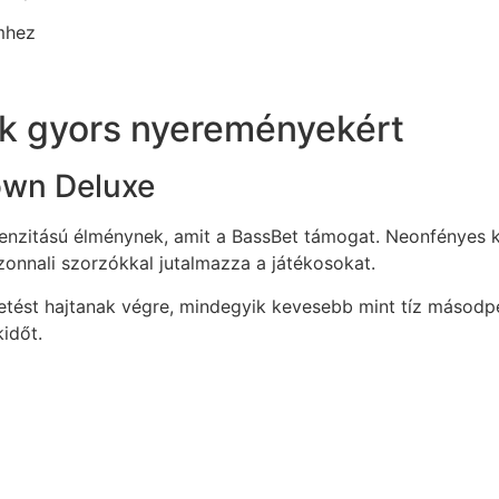
mhez
ok gyors nyereményekért
own Deluxe
tenzitású élménynek, amit a BassBet támogat. Neonfényes k
onnali szorzókkal jutalmazza a játékosokat.
tést hajtanak végre, mindegyik kevesebb mint tíz másodperc 
kidőt.