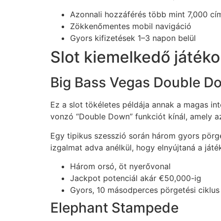
Azonnali hozzáférés több mint 7,000 cí
Zökkenőmentes mobil navigáció
Gyors kifizetések 1–3 napon belül
Slot kiemelkedő játék
Big Bass Vegas Double D
Ez a slot tökéletes példája annak a magas in
vonzó “Double Down” funkciót kínál, amely az
Egy tipikus szesszió során három gyors pörge
izgalmat adva anélkül, hogy elnyújtaná a játé
Három orsó, öt nyerővonal
Jackpot potenciál akár €50,000-ig
Gyors, 10 másodperces pörgetési ciklus
Elephant Stampede