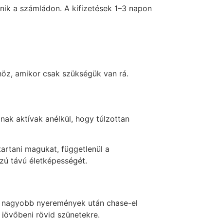
ik a számládon. A kifizetések 1–3 napon
höz, amikor csak szükségük van rá.
nak aktívak anélkül, hogy túlzottan
artani magukat, függetlenül a
zú távú életképességét.
tt nagyobb nyeremények után chase-el
jövőbeni rövid szünetekre.