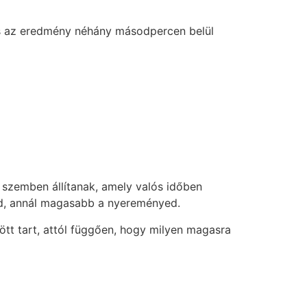
és az eredmény néhány másodpercen belül
 szemben állítanak, amely valós időben
od, annál magasabb a nyereményed.
tt tart, attól függően, hogy milyen magasra