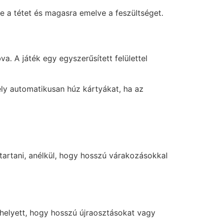
ve a tétet és magasra emelve a feszültséget.
a. A játék egy egyszerűsített felülettel
ely automatikusan húz kártyákat, ha az
tartani, anélkül, hogy hosszú várakozásokkal
helyett, hogy hosszú újraosztásokat vagy