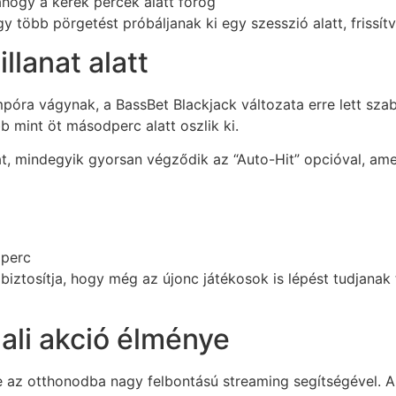
hogy a kerék percek alatt forog
y több pörgetést próbáljanak ki egy szesszió alatt, frissít
llanat alatt
póra vágynak, a BassBet Blackjack változata erre lett szabv
b mint öt másodperc alatt oszlik ki.
hat, mindegyik gyorsan végződik az “Auto-Hit” opcióval, am
dperc
iztosítja, hogy még az újonc játékosok is lépést tudjanak 
ali akció élménye
e az otthonodba nagy felbontású streaming segítségével. A