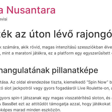
 Nusantara
visi
ték az úton lévő rajong
ok számára, akik rövid, magas intenzitású szessziókban élv
mint a maratoni játékra, ez a platform egy egyszerűsített é
hangulatának pillanatképe
tása. Az oldal elrendezése tiszta, kiemelkedő “Spin Now” b
zó slot jackpotról vagy gyors fogadásról Live Roulette-on
ors spin-t játszanak egy magas visszatérítésű sloton, és az
 BassBet ezt az attitűdöt támogatja azzal, hogy játékokat 
cióképes marad minden eszközön.