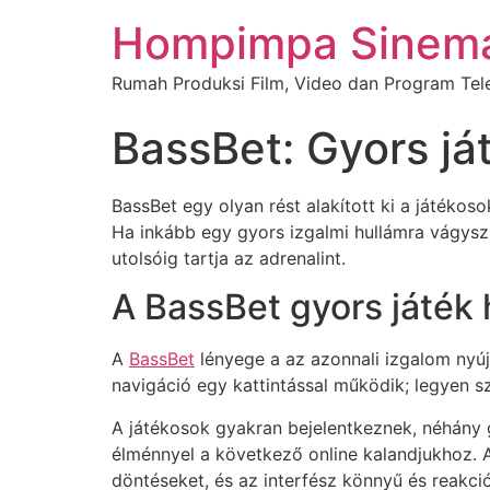
Hompimpa Sinema
Rumah Produksi Film, Video dan Program Tele
BassBet: Gyors já
BassBet egy olyan rést alakított ki a játékos
Ha inkább egy gyors izgalmi hullámra vágysz, 
utolsóig tartja az adrenalint.
A BassBet gyors játék 
A
BassBet
lényege a az azonnali izgalom nyúj
navigáció egy kattintással működik; legyen s
A játékosok gyakran bejelentkeznek, néhány gy
élménnyel a következő online kalandjukhoz. A
döntéseket, és az interfész könnyű és reak