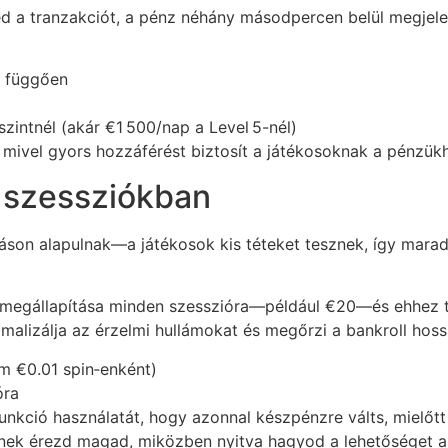
 a tranzakciót, a pénz néhány másodpercen belül megjelen
l függően
 szintnél (akár €1 500/nap a Level 5-nél)
, mivel gyors hozzáférést biztosít a játékosoknak a pénzük
 szessziókban
láson alapulnak—a játékosok kis téteket tesznek, így marad
s megállapítása minden szesszióra—például €20—és ehhez t
alizálja az érzelmi hullámokat és megőrzi a bankroll hoss
um €0.01 spin‑enként)
óra
funkció használatát, hogy azonnal készpénzre válts, mielő
nek érezd magad, miközben nyitva hagyod a lehetőséget a 