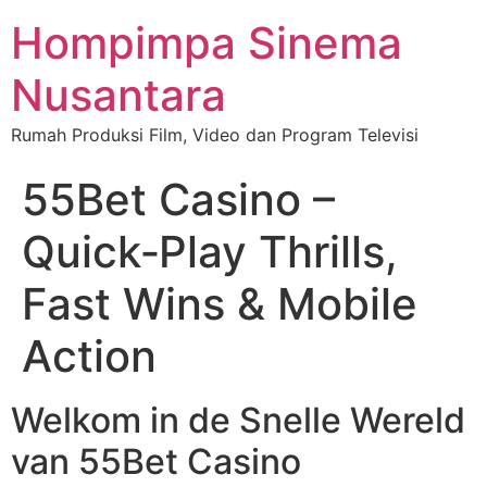
Hompimpa Sinema
Nusantara
Rumah Produksi Film, Video dan Program Televisi
55Bet Casino –
Quick‑Play Thrills,
Fast Wins & Mobile
Action
Welkom in de Snelle Wereld
van 55Bet Casino