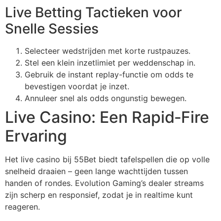
Live Betting Tactieken voor
Snelle Sessies
Selecteer wedstrijden met korte rustpauzes.
Stel een klein inzetlimiet per weddenschap in.
Gebruik de instant replay-functie om odds te
bevestigen voordat je inzet.
Annuleer snel als odds ongunstig bewegen.
Live Casino: Een Rapid‑Fire
Ervaring
Het live casino bij 55Bet biedt tafelspellen die op volle
snelheid draaien – geen lange wachttijden tussen
handen of rondes. Evolution Gaming’s dealer streams
zijn scherp en responsief, zodat je in realtime kunt
reageren.