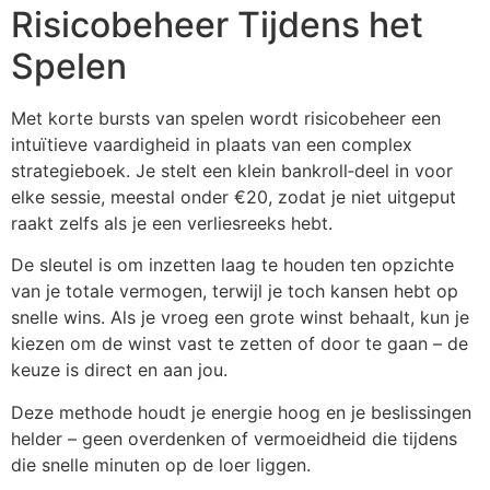
Risicobeheer Tijdens het
Spelen
Met korte bursts van spelen wordt risicobeheer een
intuïtieve vaardigheid in plaats van een complex
strategieboek. Je stelt een klein bankroll‑deel in voor
elke sessie, meestal onder €20, zodat je niet uitgeput
raakt zelfs als je een verliesreeks hebt.
De sleutel is om inzetten laag te houden ten opzichte
van je totale vermogen, terwijl je toch kansen hebt op
snelle wins. Als je vroeg een grote winst behaalt, kun je
kiezen om de winst vast te zetten of door te gaan – de
keuze is direct en aan jou.
Deze methode houdt je energie hoog en je beslissingen
helder – geen overdenken of vermoeidheid die tijdens
die snelle minuten op de loer liggen.