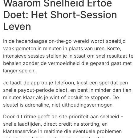
Waarom Snelheid Ertoe
Doet: Het Short‑Session
Leven
In de hedendaagse on‑the‑go wereld wordt speeltijd
vaak gemeten in minuten in plaats van uren. Korte,
intensieve sessies stellen je in staat om snel resultaat te
behalen zonder de vermoeidheid die gepaard gaat met
langer spelen.
Je laadt de app op je telefoon, kiest een spel dat een
snelle payout‑periode biedt, en bent in minder dan tien
minuten klaar als je wint of besluit te stoppen. De
sleutel is adrenaline, niet uithoudingsvermogen.
Door dit ritme geeft de site prioriteit aan snelheid –
snelle laadtijden, direct credit na storting, en
klantenservice in realtime die eventuele problemen