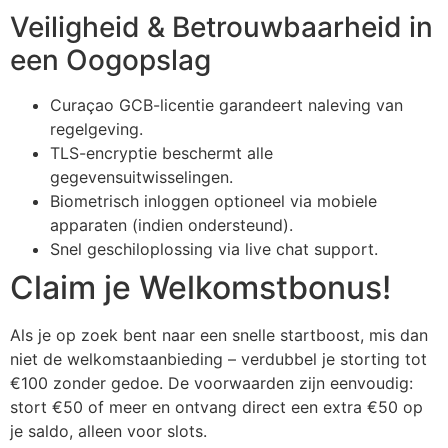
Veiligheid & Betrouwbaarheid in
een Oogopslag
Curaçao GCB-licentie garandeert naleving van
regelgeving.
TLS-encryptie beschermt alle
gegevensuitwisselingen.
Biometrisch inloggen optioneel via mobiele
apparaten (indien ondersteund).
Snel geschiloplossing via live chat support.
Claim je Welkomstbonus!
Als je op zoek bent naar een snelle startboost, mis dan
niet de welkomstaanbieding – verdubbel je storting tot
€100 zonder gedoe. De voorwaarden zijn eenvoudig:
stort €50 of meer en ontvang direct een extra €50 op
je saldo, alleen voor slots.