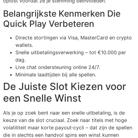
oplost voordat ze je stemming beïnvloeden.
Belangrijkste Kenmerken Die
Quick Play Verbeteren
Directe stortingen via Visa, MasterCard en crypto
wallets.
Snelle uitbetalingsverwerking – tot €10.000 per
dag.
Live chat ondersteuning online 24/7.
Minimale laadtijden bij alle spellen.
De Juiste Slot Kiezen voor
een Snelle Winst
Als je op zoek bent naar een snelle uitbetaling, is de
keuze van de slot cruciaal. Zoek naar titels met hoge
volatiliteit maar korte payout‑cycli – dat zijn de spellen
die in slechts een handvol spins een winst kunnen