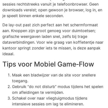
sessies rechtstreeks vanuit je telefoonbrowser. Geen
downloads vereist; open gewoon je browser, log in, en
je speelt binnen enkele seconden.
De lay-out past zich perfect aan het schermformaat
aan. Knoppen zijn groot genoeg voor duimtoetsen;
grafische weergaven laden snel, zelfs bij trage
dataverbindingen. Voor wie graag van koffietentje naar
kantoor springt zonder iets te missen, is deze aanpak
ideaal.
Tips voor Mobiel Game‑Flow
Maak een bladwijzer van de site voor snellere
toegang.
Gebruik “do not disturb” modus tijdens het spelen
om afleidingen te vermijden.
Schakel over naar vliegtuigmodus tijdens
intensieve sessies om lag te elimineren.