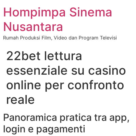
Hompimpa Sinema
Nusantara
Rumah Produksi Film, Video dan Program Televisi
22bet lettura
essenziale su casino
online per confronto
reale
Panoramica pratica tra app,
login e pagamenti